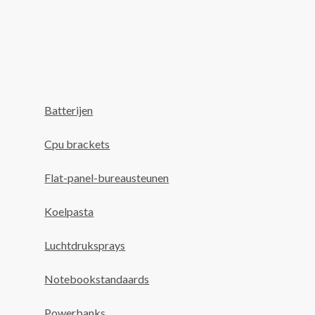
Batterijen
Cpu brackets
Flat-panel-bureausteunen
Koelpasta
Luchtdruksprays
Notebookstandaards
Powerbanks