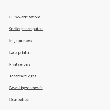
PC's/werkstations
Spelletjescomputers
Inkjetprinters
Laserprinters
Print servers
Tonercartridges
Bewakingscamera's
Deurbelsets