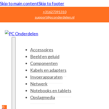
Skip to main content
Skip to footer
+31627391310
support@pconderdelen.nl
Accessoires
Beeld en geluid
Componenten
Kabels en adapters
Invoerapparaten
Netwerk
Notebooks en tablets
Opslagmedia
0