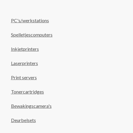
PC's/werkstations
Spelletjescomputers
Inkjetprinters
Laserprinters
Print servers
Tonercartridges
Bewakingscamera's
Deurbelsets