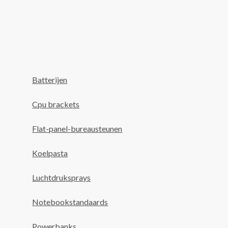
Batterijen
Cpu brackets
Flat-panel-bureausteunen
Koelpasta
Luchtdruksprays
Notebookstandaards
Powerbanks