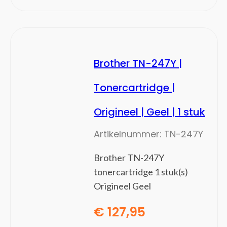
Spelletjescomputers
Printers
(31)
Fotoprinters
Grootformaat-printers
Brother TN-247Y |
Inkjetprinters
Inktcartridges
Tonercartridge |
Inktnavullingen voor printers
Origineel | Geel | 1 stuk
Laserprinters
Multifunctionals
Artikelnummer:
TN-247Y
Pakken fotopapier
Print servers
Brother TN-247Y
Printer drums
tonercartridge 1 stuk(s)
Printerpapier
Origineel Geel
Tonercartridges
€
127,95
Smart Home
(14)
Accessoires centrale