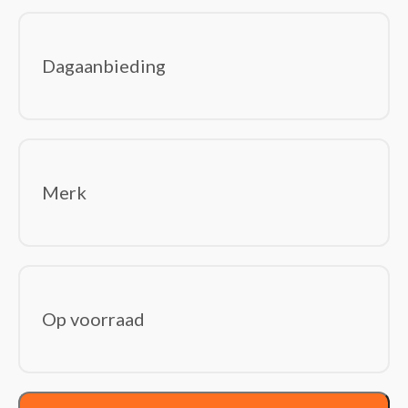
Interne Solid state drives
Moederborden
Dagaanbieding
Netvoedingen & inverters
Optische schijfstations
Processoren
Videokaarten
Voedingen
Merk
Invoerapparaten
(150)
Game controllers/spelbesturing
Muizen
Toetsenborden
Wireless presenters
Op voorraad
Kabels en adapters
(369)
Audio kabels
AV extenders
Bluetooth ontvangers