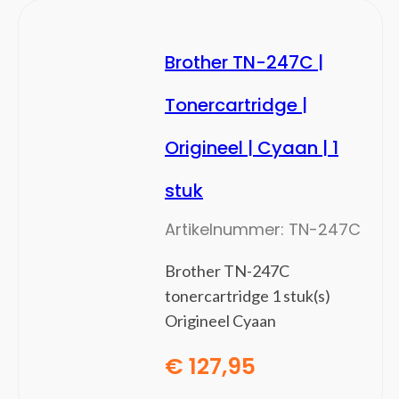
Opslagmedia
(74)
Basisstations voor opslagstations
Brother TN-247C |
Behuizingen voor opslagstations
Externe harde schijven
Tonercartridge |
Externe solide-state drives
Origineel | Cyaan | 1
Flashgeheugens
Persoonlijke cloud-opslagapparaten
stuk
USB-sticks
PC Builder
(68)
Artikelnummer:
TN-247C
Videokaart
Brother TN-247C
PC en server
(38)
tonercartridge 1 stuk(s)
All-in-One PC's/workstations
Origineel Cyaan
Draagbare game consoles
PC's/werkstations
€
127,95
PC/workstation barebones
Servers