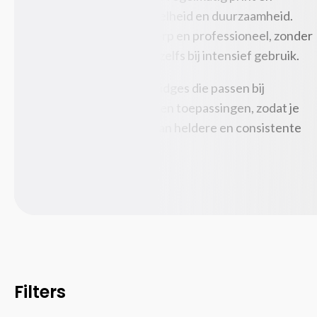
behoefte heeft aan snelheid en duurzaamheid.
Tabletbehuizingen
Afdrukken blijven scherp en professioneel, zonder
Toetsenbordaccessoires
uitlopen of vervaging, zelfs bij intensief gebruik.
Beeld en geluid
(87)
Computer monitoren
Hier vind je tonercartridges die passen bij
Hoofdtelefoons/headsets
verschillende printers en toepassingen, zodat je
Luidspreker sets
altijd verzekerd bent van heldere en consistente
Luidsprekers
printresultaten.
Microfoons
USB grafische adapters
Webcams
Componenten
(240)
Computerbehuizingen
Geheugenmodules
Geluidskaarten
Filters
Hardwarekoeling
Interne harde schijven