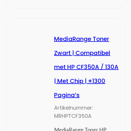
besturingseenheid Smart Home
Beveiligingsapparaat componenten
Bewakingscamera's
Centrale bedieningsunits smart home
MediaRange Toner
Deurbelklokkenspelen
Deurbelsets
Zwart | Compatibel
Intelligente stekkerdozen
Intelligente verlichting
met HP CF350A / 130A
Relais
| Met Chip | ±1300
RFID mobile computers
Robotstofzuigers
Pagina’s
Rookmelders
Smart home light controllers
Artikelnummer:
Smart home-ontvangers
MRHPTCF350A
Smart plugs
MediaRange Toner HP
Smartwatch-accessoires