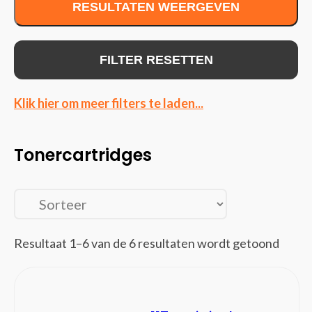
RESULTATEN WEERGEVEN
Displayport kabels
DVI kabels
Electriciteitssnoeren
FILTER RESETTEN
Glasvezelkabels
HDMI kabels
Klik hier om meer filters te laden...
Interface hubs
Interfacekaarten/-adapters
Tonercartridges
Interne stroomkabels
Kabel krimpers
Kabel-connectoren
Kabelbeschermers
Kabelsloten
Resultaat 1–6 van de 6 resultaten wordt getoond
KVM-switches
Lightning-kabels
Netwerkkabels
Notebook docks & poortreplicators