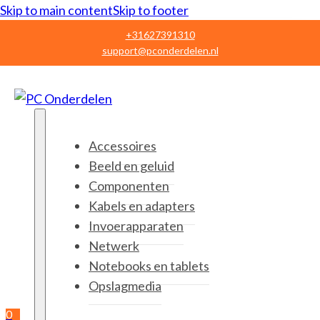
Skip to main content
Skip to footer
+31627391310
support@pconderdelen.nl
Accessoires
Beeld en geluid
Componenten
Kabels en adapters
Invoerapparaten
Netwerk
Notebooks en tablets
Opslagmedia
0