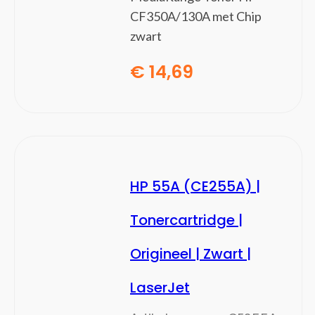
CF350A/130A met Chip
Switchcomponenten
zwart
Trillingsdetectoren
Waterdetectoren
€
14,69
Software
(0)
Besturingssystemen
Office Suites
HP 55A (CE255A) |
Tonercartridge |
Origineel | Zwart |
LaserJet