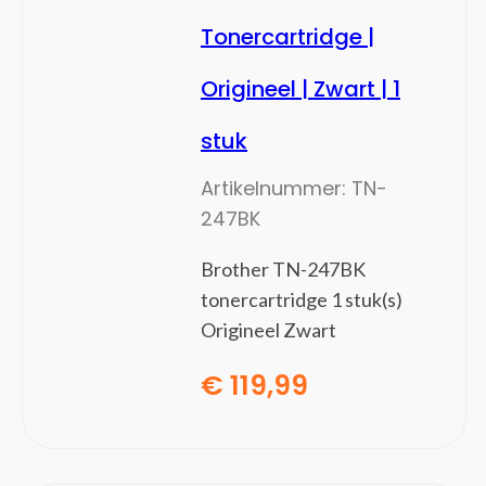
Mesh-wifi-systemen
Tonercartridge |
Netwerk media converters
Origineel | Zwart | 1
Netwerk transceiver modules
Netwerk Video Recorder (NVR)
stuk
Netwerk-switches
Netwerkbewakingservers
Artikelnummer:
TN-
Netwerkextenders
247BK
Netwerkkaarten
Netwerkswitch modules
Brother TN-247BK
PoE adapters & injectoren
tonercartridge 1 stuk(s)
PowerLine-netwerkadapters
Origineel Zwart
Wi-Fi-signaalversterkers
€
119,99
Notebooks en tablets
(39)
Notebook koelers
Notebooks
Tablets