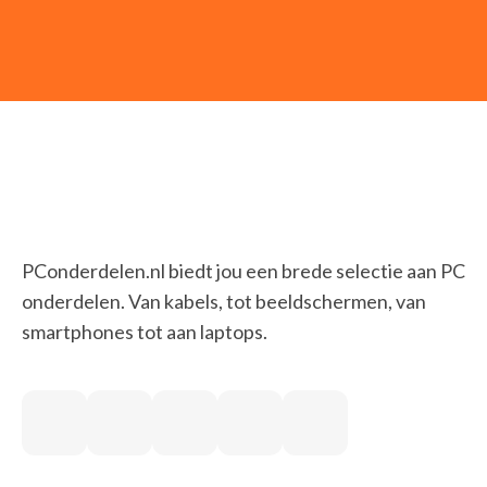
Opslagmedia
(74)
Basisstations voor opslagstations
Behuizingen voor opslagstations
Externe harde schijven
Externe solide-state drives
Flashgeheugens
Persoonlijke cloud-opslagapparaten
USB-sticks
PC Builder
(68)
PConderdelen.nl biedt jou een brede selectie aan PC
Videokaart
onderdelen. Van kabels, tot beeldschermen, van
PC en server
(38)
smartphones tot aan laptops.
All-in-One PC's/workstations
Draagbare game consoles
PC's/werkstations
PC/workstation barebones
Servers