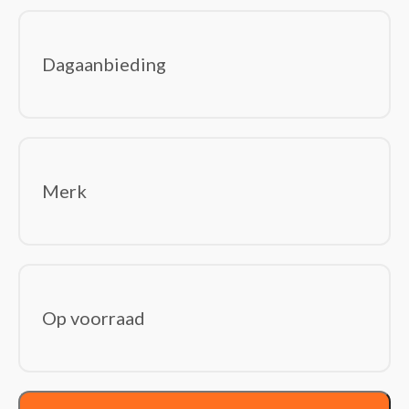
Tabletbehuizingen
Toetsenbordaccessoires
Dagaanbieding
Beeld en geluid
(87)
Computer monitoren
Hoofdtelefoons/headsets
Luidspreker sets
Luidsprekers
Merk
Microfoons
USB grafische adapters
Webcams
Componenten
(240)
Computerbehuizingen
Op voorraad
Geheugenmodules
Geluidskaarten
Hardwarekoeling
Interne harde schijven