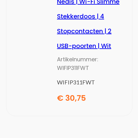
Nedis | Wi-Fi Slimme
Displayport kabels
Stekkerdoos | 4
DVI kabels
Electriciteitssnoeren
Stopcontacten | 2
Glasvezelkabels
HDMI kabels
USB-poorten | Wit
Interface hubs
Artikelnummer:
Interfacekaarten/-adapters
WIFIP311FWT
Interne stroomkabels
Kabel krimpers
WIFIP311FWT
Kabel-connectoren
Kabelbeschermers
€
30,75
Kabelsloten
KVM-switches
Lightning-kabels
Netwerkkabels
Notebook docks & poortreplicators