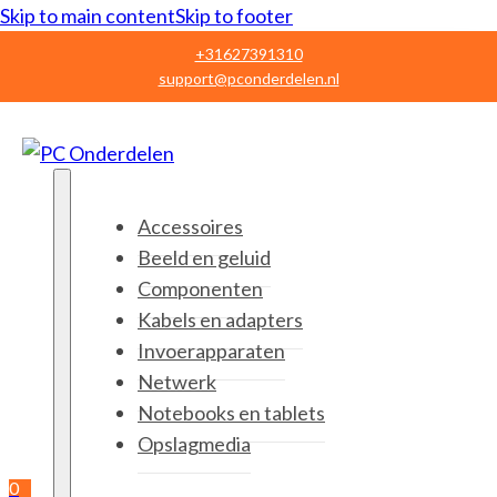
Skip to main content
Skip to footer
+31627391310
support@pconderdelen.nl
Accessoires
Beeld en geluid
Componenten
Kabels en adapters
Invoerapparaten
Netwerk
Notebooks en tablets
Opslagmedia
0