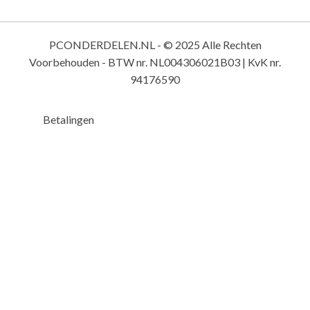
Switchcomponenten
Trillingsdetectoren
PCONDERDELEN.NL - © 2025 Alle Rechten
Waterdetectoren
Voorbehouden - BTW nr. NL004306021B03 | KvK nr.
Software
(0)
94176590
Besturingssystemen
Office Suites
Betalingen