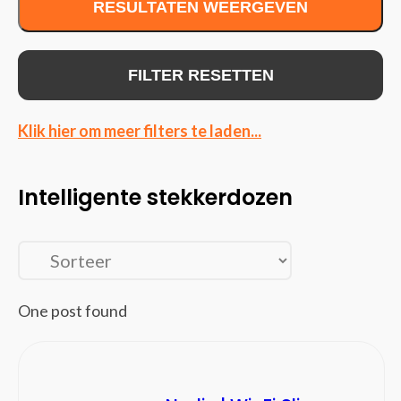
RESULTATEN WEERGEVEN
Interne Solid state drives
Moederborden
Netvoedingen & inverters
FILTER RESETTEN
Optische schijfstations
Processoren
Klik hier om meer filters te laden...
Videokaarten
Voedingen
Intelligente stekkerdozen
Invoerapparaten
(150)
Game controllers/spelbesturing
Muizen
Toetsenborden
Wireless presenters
One post found
Kabels en adapters
(369)
Audio kabels
AV extenders
Bluetooth ontvangers