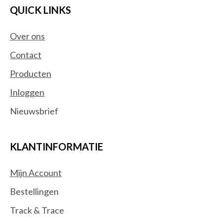
QUICK LINKS
Spelletjescomputers
Printers
(31)
Over ons
Fotoprinters
Grootformaat-printers
Contact
Inkjetprinters
Producten
Inktcartridges
Inloggen
Inktnavullingen voor printers
Laserprinters
Nieuwsbrief
Multifunctionals
Pakken fotopapier
KLANTINFORMATIE
Print servers
Printer drums
Mijn Account
Printerpapier
Bestellingen
Tonercartridges
Smart Home
(14)
Track & Trace
Accessoires centrale