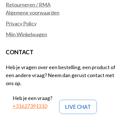
Retourneren / RMA
besturingseenheid Smart Home
Algemene voorwaarden
Beveiligingsapparaat componenten
Bewakingscamera's
Privacy Policy
Centrale bedieningsunits smart home
Mijn Winkelwagen
Deurbelklokkenspelen
Deurbelsets
CONTACT
Intelligente stekkerdozen
Intelligente verlichting
Heb je vragen over een bestelling, een product of
Relais
een andere vraag? Neem dan gerust contact met
RFID mobile computers
ons op.
Robotstofzuigers
Rookmelders
Heb je een vraag?
Smart home light controllers
+31627391310
LIVE CHAT
Smart home-ontvangers
Smart plugs
Smartwatch-accessoires