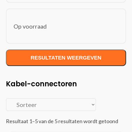
Bluetooth ontvangers
Displayport kabels
DVI kabels
Op voorraad
Electriciteitssnoeren
Glasvezelkabels
HDMI kabels
Interface hubs
RESULTATEN WEERGEVEN
Interfacekaarten/-adapters
Interne stroomkabels
Kabel krimpers
Kabel-connectoren
Kabel-connectoren
Kabelbeschermers
Kabelsloten
KVM-switches
Lightning-kabels
Resultaat 1–5 van de 5 resultaten wordt getoond
Netwerkkabels