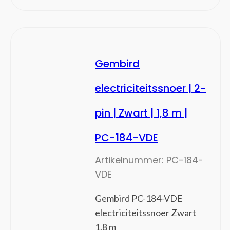
Gateways/controllers
Mesh-wifi-systemen
Netwerk media converters
Netwerk transceiver modules
Gembird
Netwerk Video Recorder (NVR)
Netwerk-switches
electriciteitssnoer | 2-
Netwerkbewakingservers
Netwerkextenders
pin | Zwart | 1,8 m |
Netwerkkaarten
PC-184-VDE
Netwerkswitch modules
PoE adapters & injectoren
Artikelnummer:
PC-184-
PowerLine-netwerkadapters
VDE
Wi-Fi-signaalversterkers
Notebooks en tablets
(39)
Gembird PC-184-VDE
Notebook koelers
electriciteitssnoer Zwart
Notebooks
1,8 m