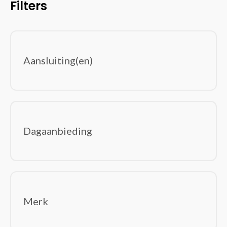
Filters
Interne harde schijven
Interne Solid state drives
Moederborden
Netvoedingen & inverters
Aansluiting(en)
Optische schijfstations
Processoren
Videokaarten
Voedingen
Invoerapparaten
(150)
Dagaanbieding
Game controllers/spelbesturing
Muizen
Toetsenborden
Wireless presenters
Kabels en adapters
(369)
Merk
Audio kabels
AV extenders