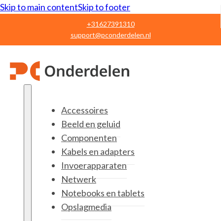
Skip to main content
Skip to footer
+31627391310
support@pconderdelen.nl
Accessoires
Beeld en geluid
Componenten
Kabels en adapters
Invoerapparaten
Netwerk
Notebooks en tablets
Opslagmedia