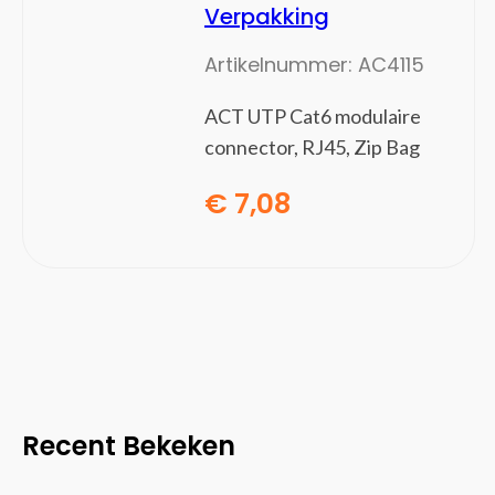
Verpakking
Smartwatch-accessoires
Switchcomponenten
Artikelnummer:
AC4115
Trillingsdetectoren
Waterdetectoren
ACT UTP Cat6 modulaire
Software
(0)
connector, RJ45, Zip Bag
Besturingssystemen
€
7,08
Office Suites
Recent Bekeken