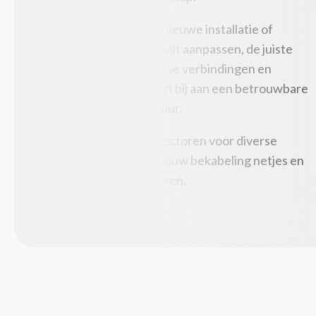
Rack-toebehoren
Of je nu werkt aan een nieuwe installatie of
Tabletbehuizingen
bestaande bekabeling wilt aanpassen, de juiste
Toetsenbordaccessoires
connector voorkomt losse verbindingen en
Beeld en geluid
(87)
signaalverlies. Dit draagt bij aan een betrouwbare
Computer monitoren
werking van je apparatuur.
Hoofdtelefoons/headsets
Luidspreker sets
Hier vind je kabel-connectoren voor diverse
Luidsprekers
toepassingen, zodat je jouw bekabeling netjes en
Microfoons
functioneel kunt afwerken.
USB grafische adapters
Webcams
Componenten
(240)
Computerbehuizingen
Geheugenmodules
Geluidskaarten
Hardwarekoeling