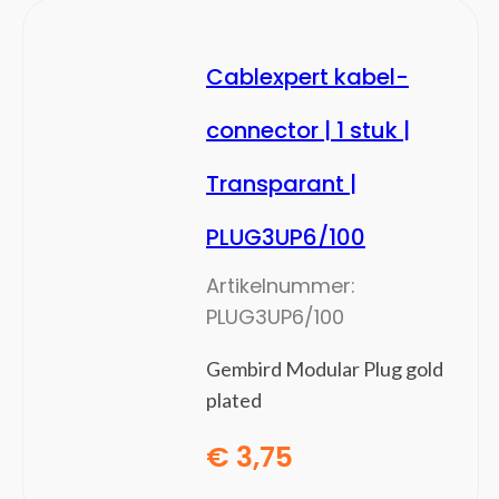
Notebook docks & poortreplicators
PS/2-kabels
Cablexpert kabel-
Seriële kabels
Stekkerdozen
connector | 1 stuk |
Tussenstukken voor kabels
USB-kabels
Transparant |
VGA kabels
PLUG3UP6/100
Video kabel adapters
Video splitters
Artikelnummer:
Netwerk
(102)
PLUG3UP6/100
Bedrade routers
Bridges & repeaters
Gembird Modular Plug gold
Cellulaire netwerkapparaten
plated
Data-opslag-servers
€
3,75
Draadloze routers
Draadloze toegangspunten (WAP's)