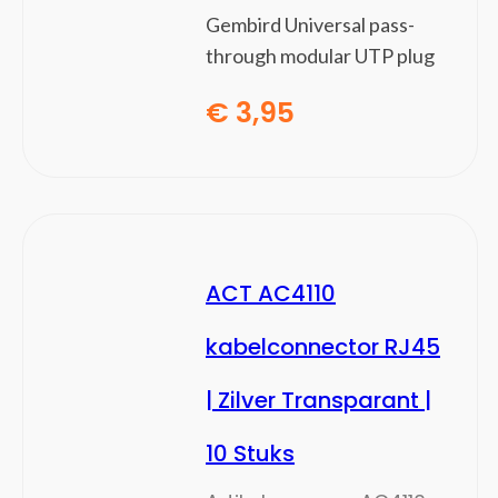
Servers
Gembird Universal pass-
Spelletjescomputers
through modular UTP plug
Printers
(31)
€
3,95
Fotoprinters
Grootformaat-printers
Inkjetprinters
Inktcartridges
Inktnavullingen voor printers
Laserprinters
ACT AC4110
Multifunctionals
Pakken fotopapier
kabelconnector RJ45
Print servers
Printer drums
| Zilver Transparant |
Printerpapier
10 Stuks
Tonercartridges
Smart Home
(14)