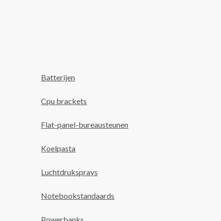
Batterijen
Cpu brackets
Flat-panel-bureausteunen
Koelpasta
Luchtdruksprays
Notebookstandaards
Powerbanks