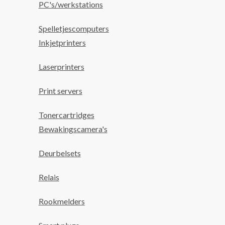
PC's/werkstations
Spelletjescomputers
Inkjetprinters
Laserprinters
Print servers
Tonercartridges
Bewakingscamera's
Deurbelsets
Relais
Rookmelders