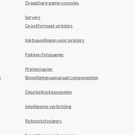
Draagbare game consoles
Servers
Grootformaat-printers
Inktnavullingen voor printers
Pakken fotopapier
Printerpapier
e
Beveiligingsapparaat componenten
Deurbelklokkenspelen
Intelligente verlichting
Robotstofzuigers