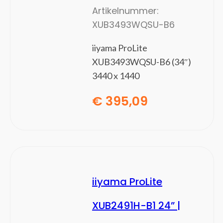
Artikelnummer:
Mesh-wifi-systemen
XUB3493WQSU-B6
Netwerk media converters
Netwerk transceiver modules
iiyama ProLite
Netwerk Video Recorder (NVR)
XUB3493WQSU-B6 (34″)
Netwerk-switches
3440 x 1440
Netwerkbewakingservers
Netwerkextenders
€
395,09
Netwerkkaarten
Netwerkswitch modules
PoE adapters & injectoren
PowerLine-netwerkadapters
Wi-Fi-signaalversterkers
Notebooks en tablets
(39)
iiyama ProLite
Notebook koelers
XUB2491H-B1 24” |
Notebooks
Tablets