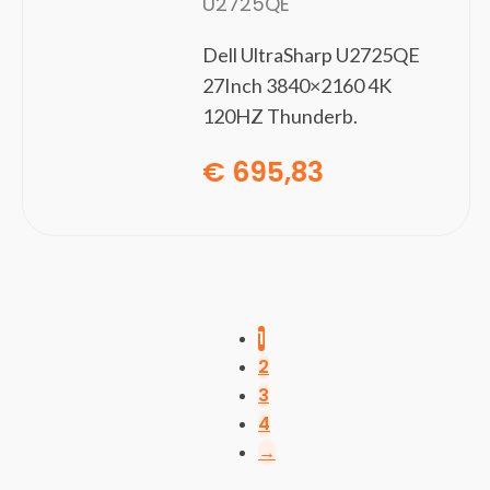
U2725QE
Dell UltraSharp U2725QE
27Inch 3840×2160 4K
120HZ Thunderb.
€
695,83
1
2
3
4
→