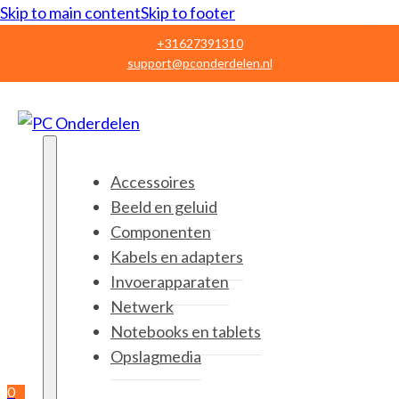
Skip to main content
Skip to footer
+31627391310
support@pconderdelen.nl
Accessoires
Beeld en geluid
Componenten
Kabels en adapters
Invoerapparaten
Netwerk
Notebooks en tablets
Opslagmedia
0