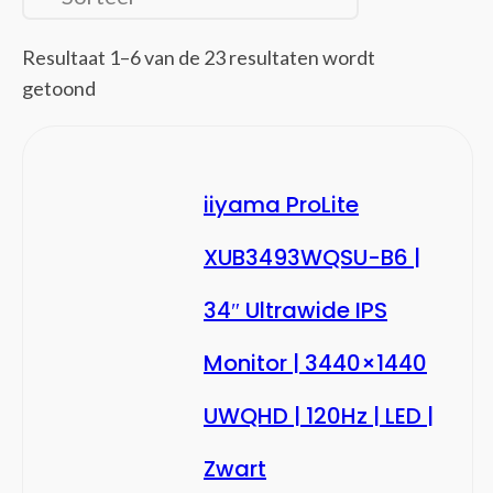
PS/2-kabels
Seriële kabels
Resultaat 1–6 van de 23 resultaten wordt
Stekkerdozen
getoond
Tussenstukken voor kabels
USB-kabels
VGA kabels
iiyama ProLite
Video kabel adapters
Video splitters
XUB3493WQSU-B6 |
Netwerk
(102)
Bedrade routers
34″ Ultrawide IPS
Bridges & repeaters
Monitor | 3440×1440
Cellulaire netwerkapparaten
Data-opslag-servers
UWQHD | 120Hz | LED |
Draadloze routers
Draadloze toegangspunten (WAP's)
Zwart
Gateways/controllers