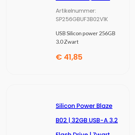
besturingseenheid Smart Home
Artikelnummer:
Beveiligingsapparaat componenten
SP256GBUF3B02V1K
Bewakingscamera's
Centrale bedieningsunits smart home
USB Silicon power 256GB
Deurbelklokkenspelen
3.0 Zwart
Deurbelsets
€
41,85
Intelligente stekkerdozen
Intelligente verlichting
Relais
RFID mobile computers
Robotstofzuigers
Rookmelders
Silicon Power Blaze
Smart home light controllers
Smart home-ontvangers
B02 | 32GB USB-A 3.2
Smart plugs
Smartwatch-accessoires
Flash Drive | Zwart