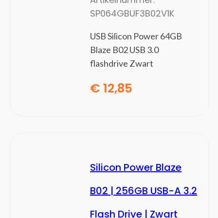
Spelletjescomputers
SP064GBUF3B02V1K
Printers
(31)
USB Silicon Power 64GB
Fotoprinters
Blaze B02 USB 3.0
Grootformaat-printers
flashdrive Zwart
Inkjetprinters
Inktcartridges
€
12,85
Inktnavullingen voor printers
Laserprinters
Multifunctionals
Pakken fotopapier
Print servers
Printer drums
Silicon Power Blaze
Printerpapier
Tonercartridges
B02 | 256GB USB-A 3.2
Smart Home
(14)
Flash Drive | Zwart
Accessoires centrale