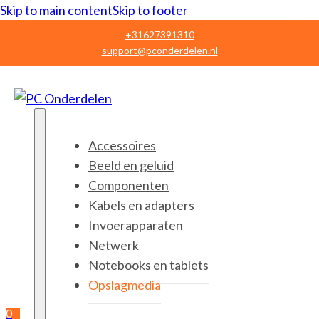
Skip to main content
Skip to footer
+31627391310
support@pconderdelen.nl
Accessoires
Beeld en geluid
Componenten
Kabels en adapters
Invoerapparaten
Netwerk
Notebooks en tablets
Opslagmedia
0