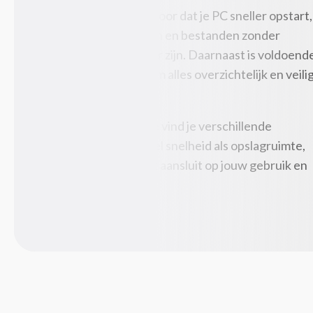
Snelle opslag zorgt ervoor dat je PC sneller opstart,
Tabletbehuizingen
programma’s vlot laden en bestanden zonder
Toetsenbordaccessoires
vertraging beschikbaar zijn. Daarnaast is voldoend
Beeld en geluid
(87)
capaciteit belangrijk om alles overzichtelijk en veili
Computer monitoren
te bewaren.
Hoofdtelefoons/headsets
Luidspreker sets
Binnen deze categorie vind je verschillende
Luidsprekers
oplossingen voor zowel snelheid als opslagruimte,
Microfoons
zodat jouw PC perfect aansluit op jouw gebruik en
USB grafische adapters
wensen.
Webcams
Componenten
(240)
Computerbehuizingen
Geheugenmodules
Geluidskaarten
Hardwarekoeling
Interne harde schijven