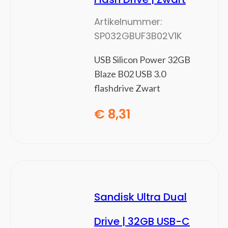
Switchcomponenten
Artikelnummer:
Trillingsdetectoren
SP032GBUF3B02V1K
Waterdetectoren
Software
(0)
USB Silicon Power 32GB
Besturingssystemen
Blaze B02 USB 3.0
Office Suites
flashdrive Zwart
€
8,31
Sandisk Ultra Dual
Drive | 32GB USB-C