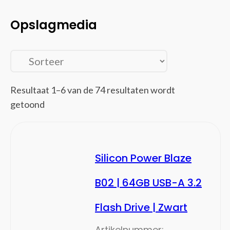
Opslagmedia
(74)
Opslagmedia
Basisstations voor opslagstations
Behuizingen voor opslagstations
Externe harde schijven
Externe solide-state drives
Flashgeheugens
Resultaat 1–6 van de 74 resultaten wordt
Persoonlijke cloud-opslagapparaten
getoond
USB-sticks
PC Builder
(68)
Videokaart
PC en server
(38)
Silicon Power Blaze
All-in-One PC's/workstations
B02 | 64GB USB-A 3.2
Draagbare game consoles
PC's/werkstations
Flash Drive | Zwart
PC/workstation barebones
Servers
Artikelnummer: