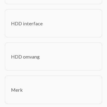
Displayport kabels
DVI kabels
Electriciteitssnoeren
HDD interface
Glasvezelkabels
HDMI kabels
Interface hubs
Interfacekaarten/-adapters
Interne stroomkabels
HDD omvang
Kabel krimpers
Kabel-connectoren
Kabelbeschermers
Kabelsloten
KVM-switches
Merk
Lightning-kabels
Netwerkkabels
Notebook docks & poortreplicators