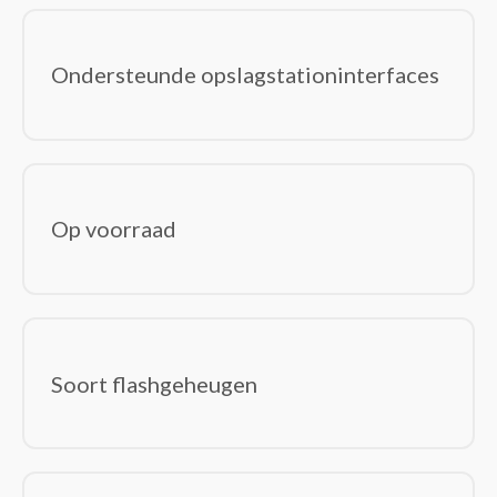
PS/2-kabels
Seriële kabels
Ondersteunde opslagstationinterfaces
Stekkerdozen
Tussenstukken voor kabels
USB-kabels
VGA kabels
Video kabel adapters
Op voorraad
Video splitters
Netwerk
(102)
Bedrade routers
Bridges & repeaters
Cellulaire netwerkapparaten
Soort flashgeheugen
Data-opslag-servers
Draadloze routers
Draadloze toegangspunten (WAP's)
Gateways/controllers