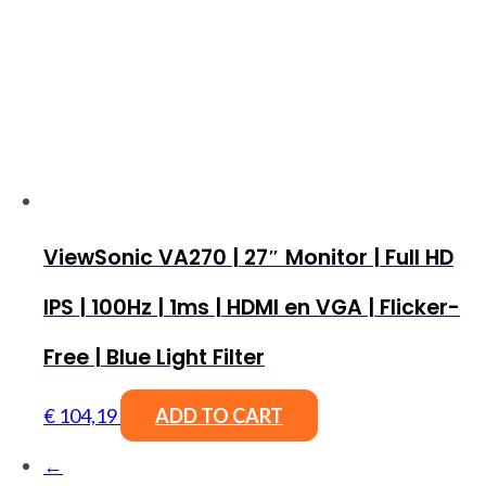
ViewSonic VA270 | 27″ Monitor | Full HD
IPS | 100Hz | 1ms | HDMI en VGA | Flicker-
Free | Blue Light Filter
€
104,19
ADD TO CART
←