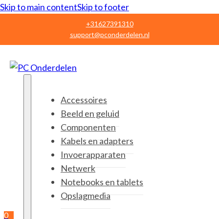
Skip to main content
Skip to footer
+31627391310
support@pconderdelen.nl
Accessoires
Beeld en geluid
Componenten
Kabels en adapters
Invoerapparaten
Netwerk
Notebooks en tablets
Opslagmedia
0