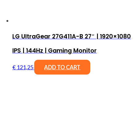
LG UltraGear 27G411A-B 27″ | 1920×1080
IPS | 144Hz | Gaming Monitor
€
121,25
ADD TO CART