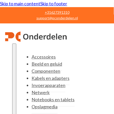
Skip to main content
Skip to footer
+31627391310
support@pconderdelen.nl
Accessoires
Beeld en geluid
Componenten
Kabels en adapters
Invoerapparaten
Netwerk
Notebooks en tablets
Opslagmedia