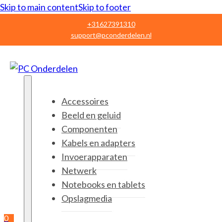
Skip to main content
Skip to footer
+31627391310
support@pconderdelen.nl
Accessoires
Beeld en geluid
Componenten
Kabels en adapters
Invoerapparaten
Netwerk
Notebooks en tablets
Opslagmedia
0