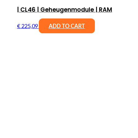
| CL46 | Geheugenmodule | RAM
€
225,09
ADD TO CART