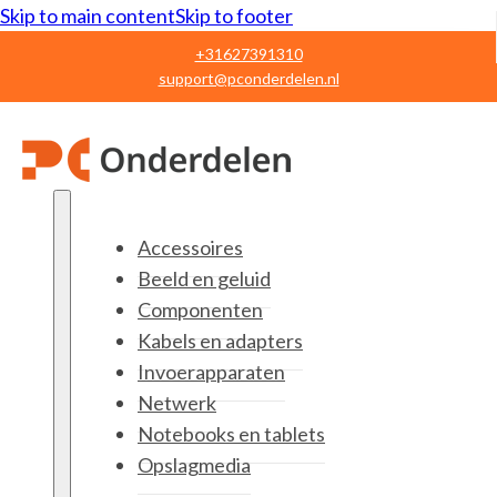
Skip to main content
Skip to footer
+31627391310
support@pconderdelen.nl
Accessoires
Beeld en geluid
Componenten
Kabels en adapters
Invoerapparaten
Netwerk
Notebooks en tablets
Opslagmedia