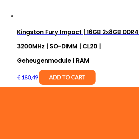
Kingston Fury Impact | 16GB 2x8GB DDR4 
3200MHz | SO-DIMM | CL20 |
Geheugenmodule | RAM
€
180,49
ADD TO CART