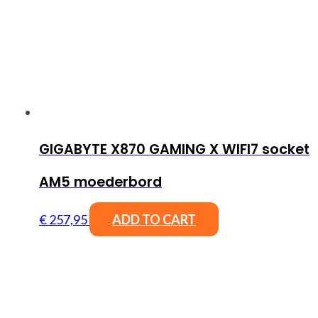
GIGABYTE X870 GAMING X WIFI7 socket
AM5 moederbord
€
257,95
ADD TO CART