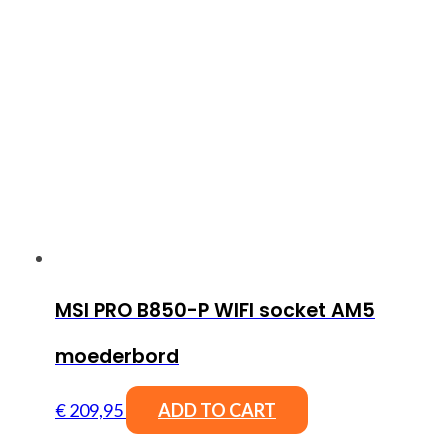
MSI PRO B850-P WIFI socket AM5
moederbord
€
209,95
ADD TO CART