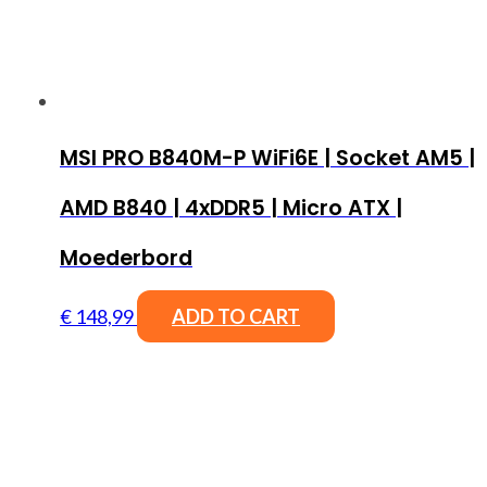
MSI PRO B840M-P WiFi6E | Socket AM5 |
AMD B840 | 4xDDR5 | Micro ATX |
Moederbord
€
148,99
ADD TO CART