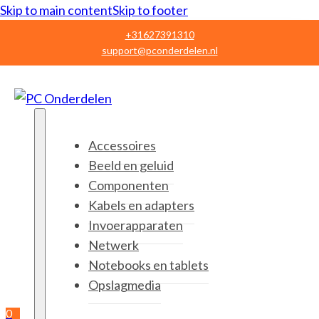
Skip to main content
Skip to footer
+31627391310
support@pconderdelen.nl
Accessoires
Beeld en geluid
Componenten
Kabels en adapters
Invoerapparaten
Netwerk
Notebooks en tablets
Opslagmedia
0