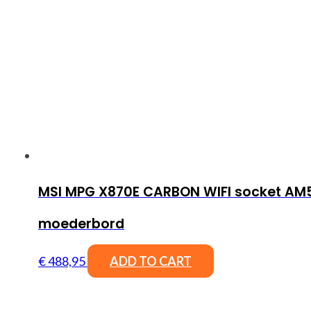
MSI MPG X870E CARBON WIFI socket AM
moederbord
€
488,95
ADD TO CART