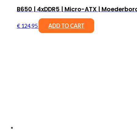
B650 | 4xDDR5 | Micro-ATX | Moederbor
€
124,95
ADD TO CART