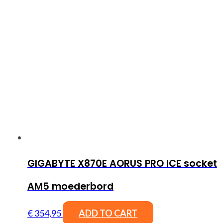
GIGABYTE X870E AORUS PRO ICE socket
AM5 moederbord
€
354,95
ADD TO CART