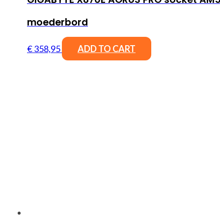
moederbord
€
358,95
ADD TO CART