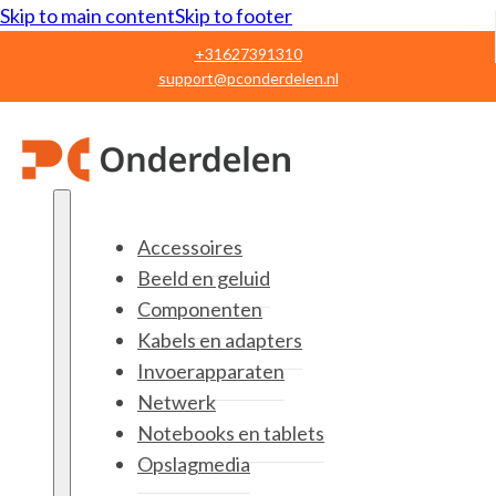
Skip to main content
Skip to footer
+31627391310
support@pconderdelen.nl
Accessoires
Beeld en geluid
Componenten
Kabels en adapters
Invoerapparaten
Netwerk
Notebooks en tablets
Opslagmedia