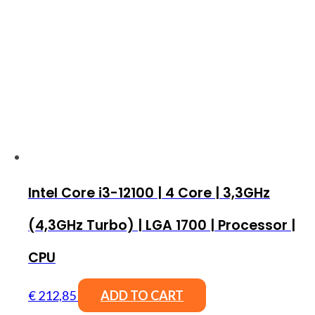
Intel Core i3-12100 | 4 Core | 3,3GHz
(4,3GHz Turbo) | LGA 1700 | Processor |
CPU
€
212,85
ADD TO CART