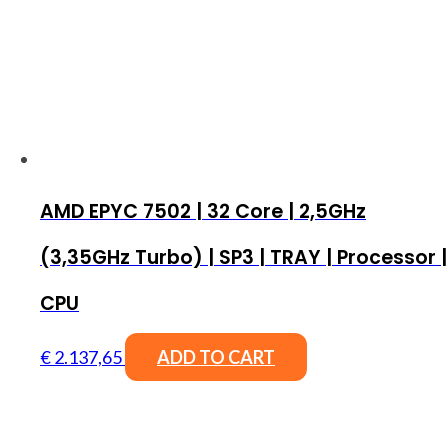
AMD EPYC 7502 | 32 Core | 2,5GHz
(3,35GHz Turbo) | SP3 | TRAY | Processor |
CPU
€
2.137,65
ADD TO CART