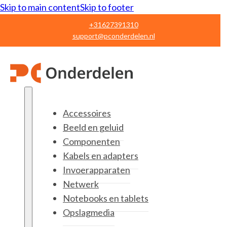
Skip to main content
Skip to footer
+31627391310
support@pconderdelen.nl
Accessoires
Beeld en geluid
Componenten
Kabels en adapters
Invoerapparaten
Netwerk
Notebooks en tablets
Opslagmedia