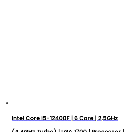
Intel Core i5-12400F | 6 Core | 2,5GHz
(4,4GHz Turbo) | LGA 1700 | Processor |