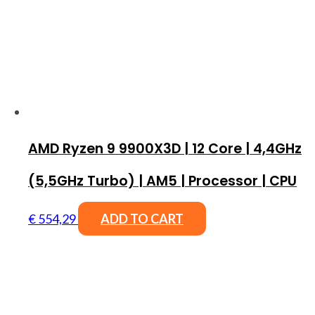
AMD Ryzen 9 9900X3D | 12 Core | 4,4GHz
(5,5GHz Turbo) | AM5 | Processor | CPU
€
554,29
ADD TO CART