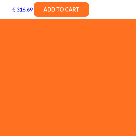
€
316,69
ADD TO CART