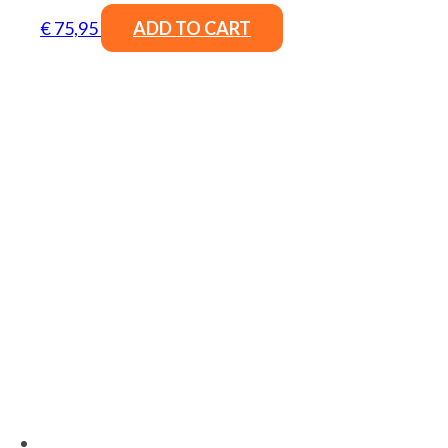
€
75,95
ADD TO CART