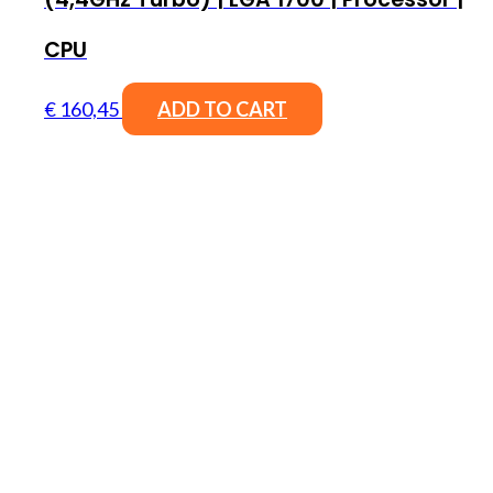
CPU
€
160,45
ADD TO CART