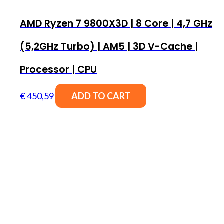
AMD Ryzen 7 9800X3D | 8 Core | 4,7 GHz
(5,2GHz Turbo) | AM5 | 3D V-Cache |
Processor | CPU
€
450,59
ADD TO CART