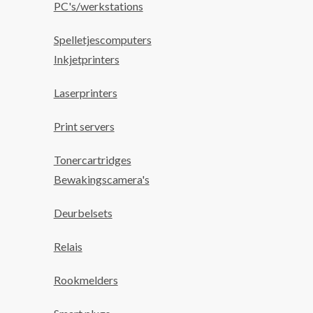
PC's/werkstations
Spelletjescomputers
Inkjetprinters
Laserprinters
Print servers
Tonercartridges
Bewakingscamera's
Deurbelsets
Relais
Rookmelders