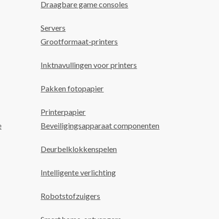
Draagbare game consoles
Servers
Grootformaat-printers
Inktnavullingen voor printers
Pakken fotopapier
Printerpapier
e
Beveiligingsapparaat componenten
Deurbelklokkenspelen
Intelligente verlichting
Robotstofzuigers