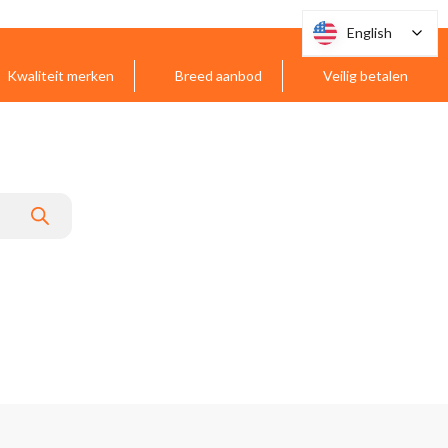
English
English
Kwaliteit merken
Breed aanbod
Veilig betalen