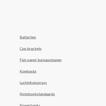
Batterijen
Cpu brackets
Flat-panel-bureausteunen
Koelpasta
Luchtdruksprays
Notebookstandaards
Powerbanks