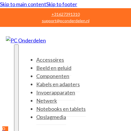
Skip to main content
Skip to footer
+31627391310
support@pconderdelen.nl
Accessoires
Beeld en geluid
Componenten
Kabels en adapters
Invoerapparaten
Netwerk
Notebooks en tablets
Opslagmedia
0