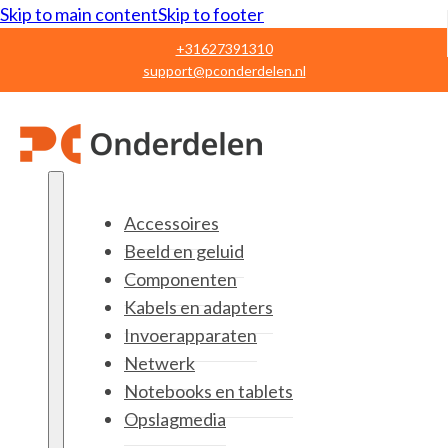
Skip to main content
Skip to footer
+31627391310
support@pconderdelen.nl
Accessoires
Beeld en geluid
Componenten
Kabels en adapters
Invoerapparaten
Netwerk
Notebooks en tablets
Opslagmedia