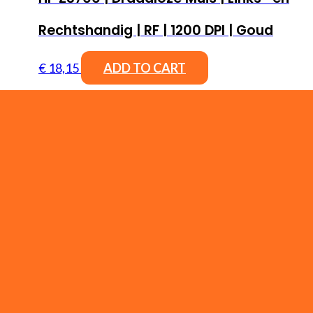
Rechtshandig | RF | 1200 DPI | Goud
€
18,15
ADD TO CART