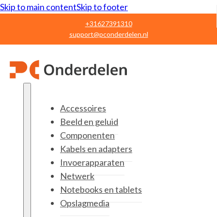
Skip to main content
Skip to footer
+31627391310
support@pconderdelen.nl
Accessoires
Beeld en geluid
Componenten
Kabels en adapters
Invoerapparaten
Netwerk
Notebooks en tablets
Opslagmedia