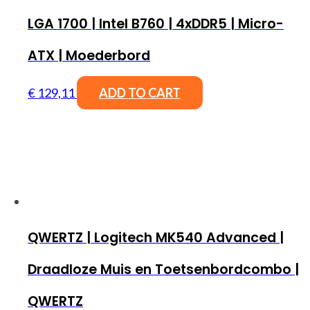
LGA 1700 | Intel B760 | 4xDDR5 | Micro-
ATX | Moederbord
€
129,11
ADD TO CART
QWERTZ | Logitech MK540 Advanced |
Draadloze Muis en Toetsenbordcombo |
QWERTZ