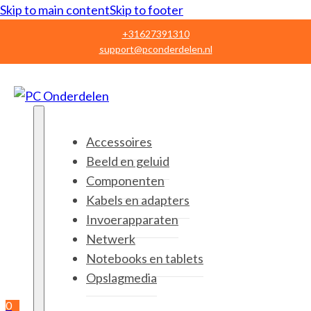
Skip to main content
Skip to footer
+31627391310
support@pconderdelen.nl
Accessoires
Beeld en geluid
Componenten
Kabels en adapters
Invoerapparaten
Netwerk
Notebooks en tablets
Opslagmedia
0