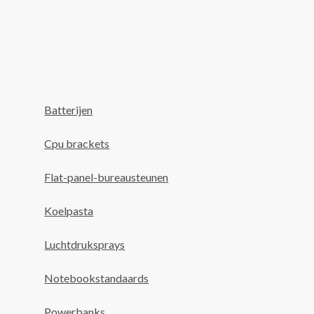
Batterijen
Cpu brackets
Flat-panel-bureausteunen
Koelpasta
Luchtdruksprays
Notebookstandaards
Powerbanks