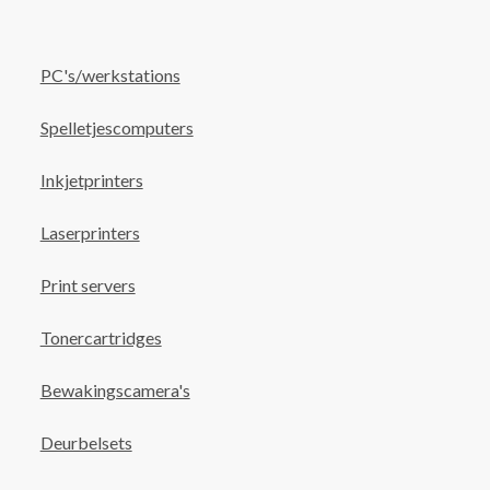
PC's/werkstations
Spelletjescomputers
Inkjetprinters
Laserprinters
Print servers
Tonercartridges
Bewakingscamera's
Deurbelsets