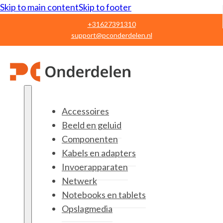
Skip to main content
Skip to footer
+31627391310
support@pconderdelen.nl
Accessoires
Beeld en geluid
Componenten
Kabels en adapters
Invoerapparaten
Netwerk
Notebooks en tablets
Opslagmedia