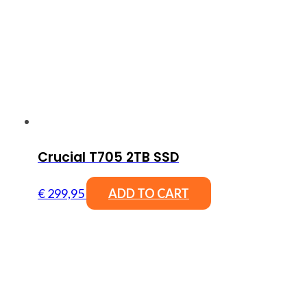
Crucial T705 2TB SSD
€
299,95
ADD TO CART