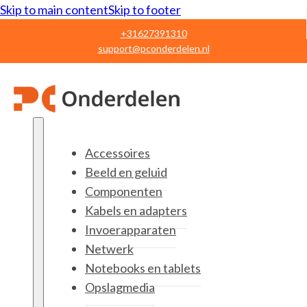
Skip to main content
Skip to footer
+31627391310
support@pconderdelen.nl
Accessoires
Beeld en geluid
Componenten
Kabels en adapters
Invoerapparaten
Netwerk
Notebooks en tablets
Opslagmedia