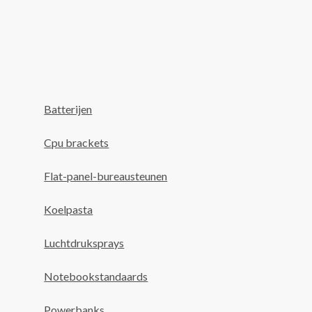
Batterijen
Cpu brackets
Flat-panel-bureausteunen
Koelpasta
Luchtdruksprays
Notebookstandaards
Powerbanks