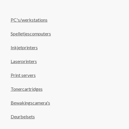
PC's/werkstations
Spelletjescomputers
Inkjetprinters
Laserprinters
Print servers
Tonercartridges
Bewakingscamera's
Deurbelsets