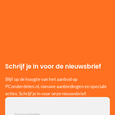
Tablets
Opslagmedia
(74)
Basisstations voor opslagstations
Behuizingen voor opslagstations
Externe harde schijven
Externe solide-state drives
Flashgeheugens
Persoonlijke cloud-opslagapparaten
USB-sticks
Schrijf je in voor de nieuwsbrief
PC Builder
(68)
Videokaart
Blijf op de hoogte van het aanbod op
PC en server
(38)
PConderdelen.nl, nieuwe aanbiedingen en speciale
All-in-One PC's/workstations
acties. Schrijf je in voor onze nieuwsbrief.
Draagbare game consoles
PC's/werkstations
PC/workstation barebones