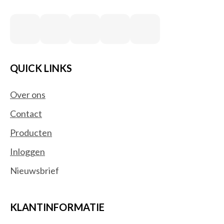
Accessoires centrale
besturingseenheid Smart Home
Beveiligingsapparaat componenten
Bewakingscamera's
Centrale bedieningsunits smart home
QUICK LINKS
Deurbelklokkenspelen
Deurbelsets
Over ons
Intelligente stekkerdozen
Contact
Intelligente verlichting
Producten
Relais
RFID mobile computers
Inloggen
Robotstofzuigers
Nieuwsbrief
Rookmelders
Smart home light controllers
Smart home-ontvangers
KLANTINFORMATIE
Smart plugs