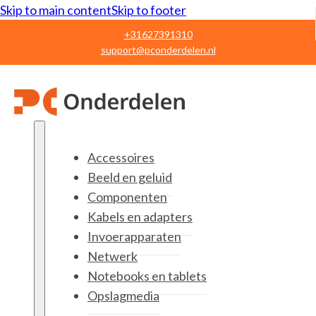
Skip to main content
Skip to footer
+31627391310
support@pconderdelen.nl
Accessoires
Beeld en geluid
Componenten
Kabels en adapters
Invoerapparaten
Netwerk
Notebooks en tablets
Opslagmedia