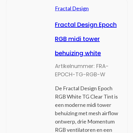
Bluetooth ontvangers
Fractal Design
Displayport kabels
DVI kabels
Fractal Design Epoch
Electriciteitssnoeren
Glasvezelkabels
RGB midi tower
HDMI kabels
behuizing white
Interface hubs
Interfacekaarten/-adapters
Artikelnummer:
FRA-
Interne stroomkabels
EPOCH-TG-RGB-W
Kabel krimpers
Kabel-connectoren
De Fractal Design Epoch
Kabelbeschermers
RGB White TG Clear Tint is
Kabelsloten
een moderne midi tower
KVM-switches
behuizing met mesh airflow
Lightning-kabels
ontwerp, drie Momentum
Netwerkkabels
RGB ventilatoren en een