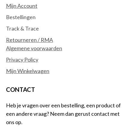
Smartwatch-accessoires
Mijn Account
Switchcomponenten
Bestellingen
Trillingsdetectoren
Track & Trace
Waterdetectoren
Software
(0)
Retourneren / RMA
Besturingssystemen
Algemene voorwaarden
Office Suites
Privacy Policy
Mijn Winkelwagen
CONTACT
Heb je vragen over een bestelling, een product of
een andere vraag? Neem dan gerust contact met
ons op.