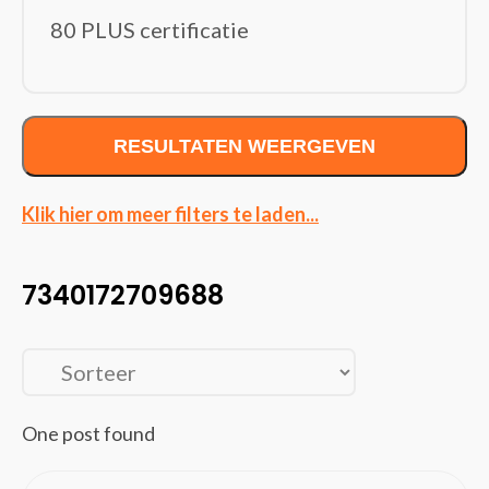
Interne harde schijven
80 PLUS certificatie
Interne Solid state drives
Moederborden
Netvoedingen & inverters
Optische schijfstations
RESULTATEN WEERGEVEN
Processoren
Videokaarten
Klik hier om meer filters te laden...
Voedingen
Invoerapparaten
(150)
7340172709688
Game controllers/spelbesturing
Muizen
Toetsenborden
Wireless presenters
Kabels en adapters
(369)
One post found
Audio kabels
AV extenders