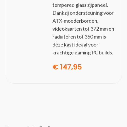
Notebook docks & poortreplicators
tempered glass zijpaneel.
PS/2-kabels
Dankzij ondersteuning voor
Seriële kabels
ATX-moederborden,
Stekkerdozen
videokaarten tot 372 mm en
Tussenstukken voor kabels
radiatoren tot 360 mm is
USB-kabels
deze kast ideaal voor
VGA kabels
krachtige gaming PC builds.
Video kabel adapters
€
147,95
Video splitters
Netwerk
(102)
Bedrade routers
Bridges & repeaters
Cellulaire netwerkapparaten
Data-opslag-servers
Draadloze routers
Draadloze toegangspunten (WAP's)