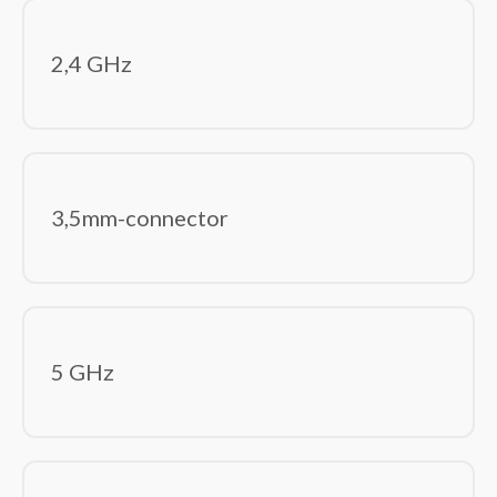
Rack-toebehoren
Tabletbehuizingen
2,4 GHz
Toetsenbordaccessoires
Beeld en geluid
(87)
Computer monitoren
Hoofdtelefoons/headsets
Luidspreker sets
3,5mm-connector
Luidsprekers
Microfoons
USB grafische adapters
Webcams
Componenten
(240)
5 GHz
Computerbehuizingen
Geheugenmodules
Geluidskaarten
Hardwarekoeling