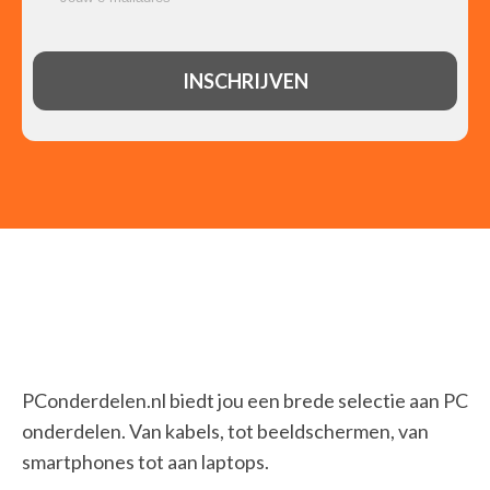
Servers
Spelletjescomputers
Printers
(31)
Fotoprinters
Grootformaat-printers
Inkjetprinters
Inktcartridges
Inktnavullingen voor printers
Laserprinters
Multifunctionals
Pakken fotopapier
Print servers
Printer drums
PConderdelen.nl biedt jou een brede selectie aan PC
Printerpapier
onderdelen. Van kabels, tot beeldschermen, van
Tonercartridges
smartphones tot aan laptops.
Smart Home
(14)