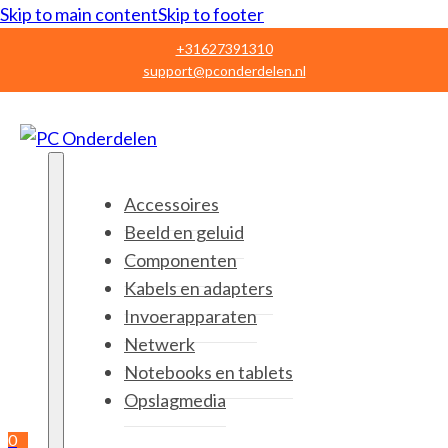
Skip to main content
Skip to footer
+31627391310
support@pconderdelen.nl
Accessoires
Beeld en geluid
Componenten
Kabels en adapters
Invoerapparaten
Netwerk
Notebooks en tablets
Opslagmedia
0