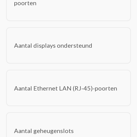
poorten
Displayport kabels
DVI kabels
Electriciteitssnoeren
Glasvezelkabels
HDMI kabels
Aantal displays ondersteund
Interface hubs
Interfacekaarten/-adapters
Interne stroomkabels
Kabel krimpers
Kabel-connectoren
Aantal Ethernet LAN (RJ-45)-poorten
Kabelbeschermers
Kabelsloten
KVM-switches
Lightning-kabels
Netwerkkabels
Aantal geheugenslots
Notebook docks & poortreplicators