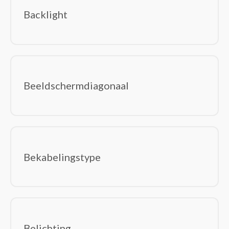
besturingseenheid Smart Home
Backlight
Beveiligingsapparaat componenten
Bewakingscamera's
Centrale bedieningsunits smart home
Deurbelklokkenspelen
Deurbelsets
Beeldschermdiagonaal
Intelligente stekkerdozen
Intelligente verlichting
Relais
RFID mobile computers
Robotstofzuigers
Bekabelingstype
Rookmelders
Smart home light controllers
Smart home-ontvangers
Smart plugs
Smartwatch-accessoires
Belichting