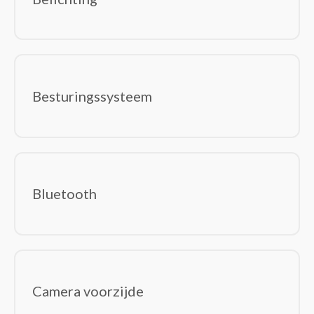
Switchcomponenten
Trillingsdetectoren
Waterdetectoren
Software
(0)
Besturingssystemen
Besturingssysteem
Office Suites
Bluetooth
Camera voorzijde