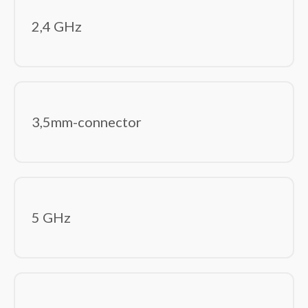
Tabletbehuizingen
2,4 GHz
Toetsenbordaccessoires
Beeld en geluid
(87)
Computer monitoren
Hoofdtelefoons/headsets
Luidspreker sets
3,5mm-connector
Luidsprekers
Microfoons
USB grafische adapters
Webcams
Componenten
(240)
5 GHz
Computerbehuizingen
Geheugenmodules
Geluidskaarten
Hardwarekoeling
Interne harde schijven