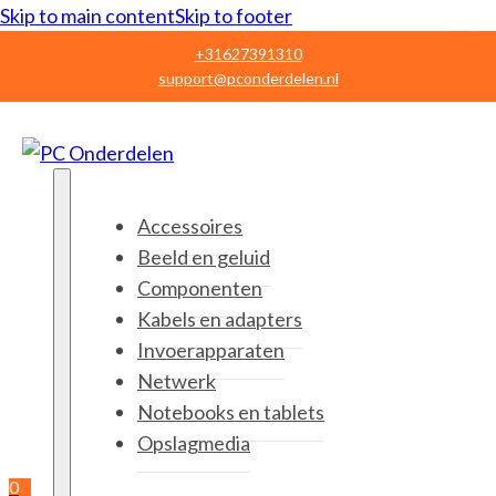
Skip to main content
Skip to footer
+31627391310
support@pconderdelen.nl
Accessoires
Beeld en geluid
Componenten
Kabels en adapters
Invoerapparaten
Netwerk
Notebooks en tablets
Opslagmedia
0