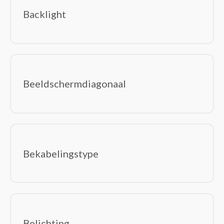
besturingseenheid Smart Home
Backlight
Beveiligingsapparaat componenten
Bewakingscamera's
Centrale bedieningsunits smart home
Deurbelklokkenspelen
Deurbelsets
Beeldschermdiagonaal
Intelligente stekkerdozen
Intelligente verlichting
Relais
RFID mobile computers
Robotstofzuigers
Bekabelingstype
Rookmelders
Smart home light controllers
Smart home-ontvangers
Smart plugs
Smartwatch-accessoires
Belichting