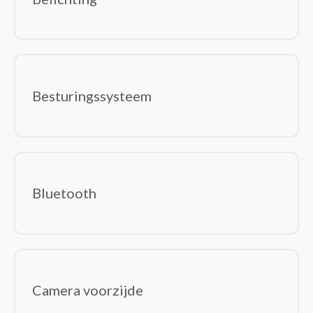
Switchcomponenten
Trillingsdetectoren
Waterdetectoren
Software
(0)
Besturingssystemen
Besturingssysteem
Office Suites
Bluetooth
Camera voorzijde