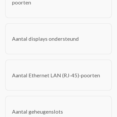
poorten
Displayport kabels
DVI kabels
Electriciteitssnoeren
Glasvezelkabels
HDMI kabels
Aantal displays ondersteund
Interface hubs
Interfacekaarten/-adapters
Interne stroomkabels
Kabel krimpers
Kabel-connectoren
Aantal Ethernet LAN (RJ-45)-poorten
Kabelbeschermers
Kabelsloten
KVM-switches
Lightning-kabels
Netwerkkabels
Aantal geheugenslots
Notebook docks & poortreplicators