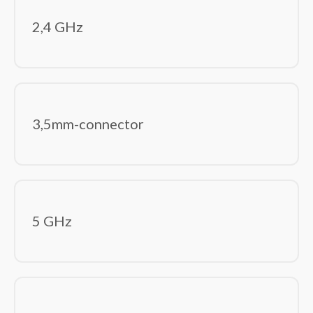
Tabletbehuizingen
2,4 GHz
Toetsenbordaccessoires
Beeld en geluid
(87)
Computer monitoren
Hoofdtelefoons/headsets
Luidspreker sets
3,5mm-connector
Luidsprekers
Microfoons
USB grafische adapters
Webcams
Componenten
(240)
5 GHz
Computerbehuizingen
Geheugenmodules
Geluidskaarten
Hardwarekoeling
Interne harde schijven