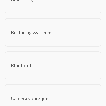
Switchcomponenten
Trillingsdetectoren
Waterdetectoren
Software
(0)
Besturingssystemen
Besturingssysteem
Office Suites
Bluetooth
Camera voorzijde