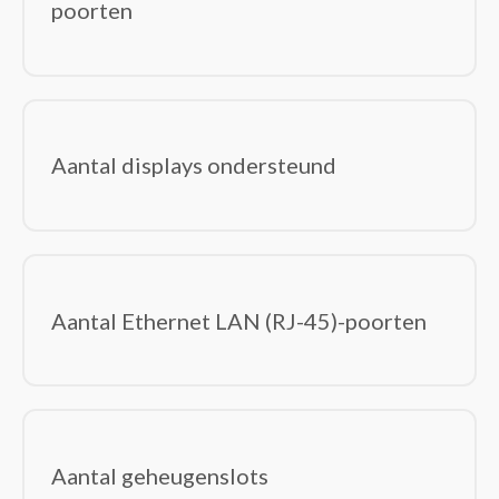
poorten
Displayport kabels
DVI kabels
Electriciteitssnoeren
Glasvezelkabels
HDMI kabels
Aantal displays ondersteund
Interface hubs
Interfacekaarten/-adapters
Interne stroomkabels
Kabel krimpers
Kabel-connectoren
Aantal Ethernet LAN (RJ-45)-poorten
Kabelbeschermers
Kabelsloten
KVM-switches
Lightning-kabels
Netwerkkabels
Aantal geheugenslots
Notebook docks & poortreplicators