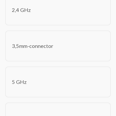
Tabletbehuizingen
2,4 GHz
Toetsenbordaccessoires
Beeld en geluid
(87)
Computer monitoren
Hoofdtelefoons/headsets
Luidspreker sets
3,5mm-connector
Luidsprekers
Microfoons
USB grafische adapters
Webcams
Componenten
(240)
5 GHz
Computerbehuizingen
Geheugenmodules
Geluidskaarten
Hardwarekoeling
Interne harde schijven