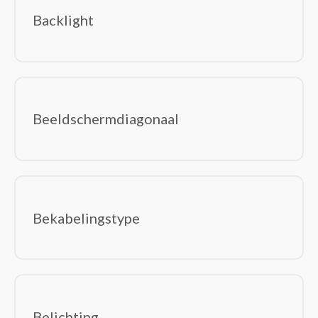
besturingseenheid Smart Home
Backlight
Beveiligingsapparaat componenten
Bewakingscamera's
Centrale bedieningsunits smart home
Deurbelklokkenspelen
Deurbelsets
Beeldschermdiagonaal
Intelligente stekkerdozen
Intelligente verlichting
Relais
RFID mobile computers
Robotstofzuigers
Bekabelingstype
Rookmelders
Smart home light controllers
Smart home-ontvangers
Smart plugs
Smartwatch-accessoires
Belichting