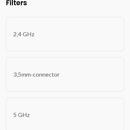
Filters
Powerbanks
Rack-toebehoren
Tabletbehuizingen
Toetsenbordaccessoires
2,4 GHz
Beeld en geluid
(87)
Computer monitoren
Hoofdtelefoons/headsets
Luidspreker sets
Luidsprekers
3,5mm-connector
Microfoons
USB grafische adapters
Webcams
Componenten
(240)
Computerbehuizingen
5 GHz
Geheugenmodules
Geluidskaarten