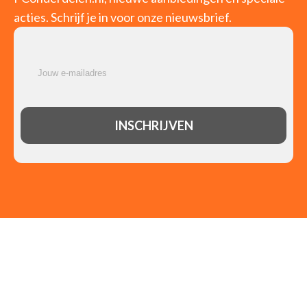
PC/workstation barebones
acties. Schrijf je in voor onze nieuwsbrief.
Servers
Spelletjescomputers
Printers
(31)
Fotoprinters
Grootformaat-printers
Inkjetprinters
Inktcartridges
Inktnavullingen voor printers
Laserprinters
Multifunctionals
Pakken fotopapier
Print servers
Printer drums
Printerpapier
Tonercartridges