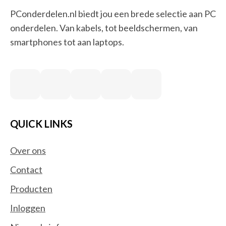
Smart Home
(14)
PConderdelen.nl biedt jou een brede selectie aan PC
Accessoires centrale
onderdelen. Van kabels, tot beeldschermen, van
besturingseenheid Smart Home
smartphones tot aan laptops.
Beveiligingsapparaat componenten
Bewakingscamera's
Centrale bedieningsunits smart home
Deurbelklokkenspelen
Deurbelsets
Intelligente stekkerdozen
QUICK LINKS
Intelligente verlichting
Relais
Over ons
RFID mobile computers
Contact
Robotstofzuigers
Producten
Rookmelders
Smart home light controllers
Inloggen
Smart home-ontvangers