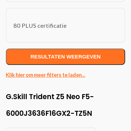
Hardwarekoeling
Interne harde schijven
Interne Solid state drives
80 PLUS certificatie
Moederborden
Netvoedingen & inverters
Optische schijfstations
Processoren
RESULTATEN WEERGEVEN
Videokaarten
Voedingen
Klik hier om meer filters te laden...
Invoerapparaten
(150)
Game controllers/spelbesturing
Muizen
G.Skill Trident Z5 Neo F5-
Toetsenborden
Wireless presenters
6000J3636F16GX2-TZ5N
Kabels en adapters
(369)
Audio kabels