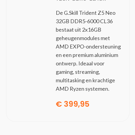
Netwerkkabels
De G.Skill Trident Z5 Neo
Notebook docks & poortreplicators
32GB DDR5-6000 CL36
PS/2-kabels
bestaat uit 2x16GB
Seriële kabels
geheugenmodules met
Stekkerdozen
AMD EXPO-ondersteuning
Tussenstukken voor kabels
en een premium aluminium
USB-kabels
ontwerp. Ideaal voor
VGA kabels
gaming, streaming,
Video kabel adapters
multitasking en krachtige
Video splitters
AMD Ryzen systemen.
Netwerk
(102)
Bedrade routers
€
399,95
Bridges & repeaters
Cellulaire netwerkapparaten
Data-opslag-servers
Draadloze routers