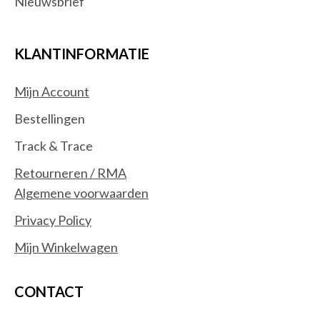
Nieuwsbrief
Smart plugs
Smartwatch-accessoires
Switchcomponenten
KLANTINFORMATIE
Trillingsdetectoren
Waterdetectoren
Mijn Account
Software
(0)
Bestellingen
Besturingssystemen
Track & Trace
Office Suites
Retourneren / RMA
Algemene voorwaarden
Privacy Policy
Mijn Winkelwagen
CONTACT