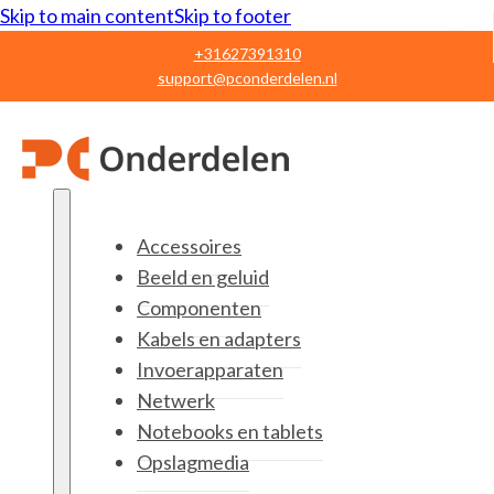
Skip to main content
Skip to footer
+31627391310
support@pconderdelen.nl
Accessoires
Beeld en geluid
Componenten
Kabels en adapters
Invoerapparaten
Netwerk
Notebooks en tablets
Opslagmedia