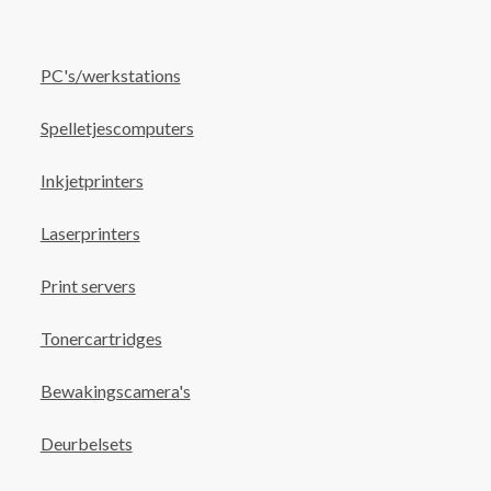
PC's/werkstations
Spelletjescomputers
Inkjetprinters
Laserprinters
Print servers
Tonercartridges
Bewakingscamera's
Deurbelsets