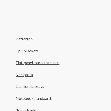
Batterijen
Cpu brackets
Flat-panel-bureausteunen
Koelpasta
Luchtdruksprays
Notebookstandaards
Powerbanks