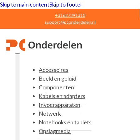
Skip to main content
Skip to footer
+31627391310
support@pconderdelen.nl
Accessoires
Beeld en geluid
Componenten
Kabels en adapters
Invoerapparaten
Netwerk
Notebooks en tablets
Opslagmedia