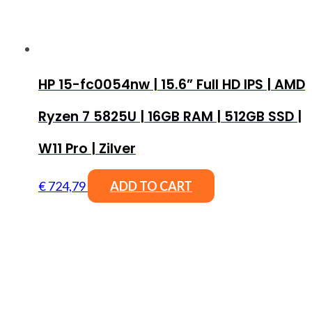
HP 15-fc0054nw | 15.6” Full HD IPS | AMD
Ryzen 7 5825U | 16GB RAM | 512GB SSD |
W11 Pro | Zilver
€
724,79
ADD TO CART