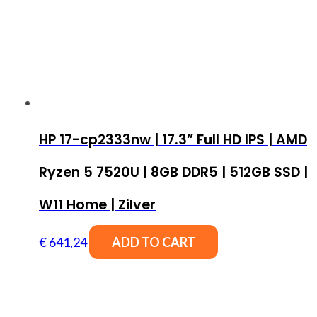
HP 17-cp2333nw | 17.3” Full HD IPS | AMD
Ryzen 5 7520U | 8GB DDR5 | 512GB SSD |
W11 Home | Zilver
€
641,24
ADD TO CART