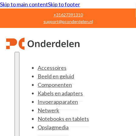
Skip to main content
Skip to footer
+31627391310
support@pconderdelen.nl
Accessoires
Beeld en geluid
Componenten
Kabels en adapters
Invoerapparaten
Netwerk
Notebooks en tablets
Opslagmedia