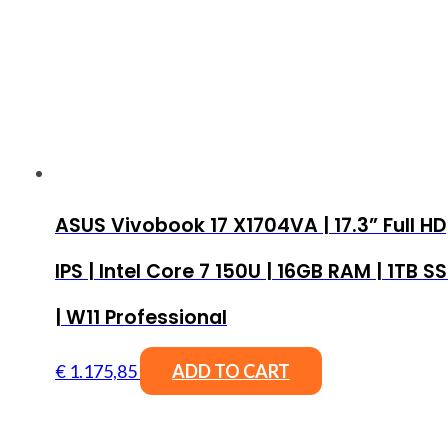
ASUS Vivobook 17 X1704VA | 17.3” Full HD
IPS | Intel Core 7 150U | 16GB RAM | 1TB S
| W11 Professional
€
1.175,85
ADD TO CART