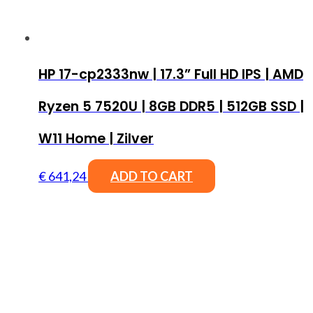
HP 17-cp2333nw | 17.3” Full HD IPS | AMD
Ryzen 5 7520U | 8GB DDR5 | 512GB SSD |
W11 Home | Zilver
€
641,24
ADD TO CART