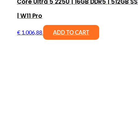
Core Ultra 5 225U | 16GB DDR5 | 512GB S
| W11 Pro
€
1.006,88
ADD TO CART