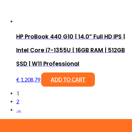
HP ProBook 440 G10 | 14.0” Full HD IPS |
Intel Core i7-1355U | 16GB RAM | 512GB
SSD | W11 Professional
€
1.208,79
ADD TO CART
1
2
→