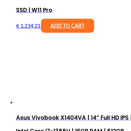
SSD | W11 Pro
€
1.234,23
ADD TO CART
Asus Vivobook X1404VA | 14” Full HD IPS 