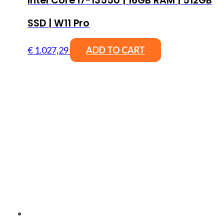
Intel Core i7-1355U | 16GB RAM | 512GB
SSD | W11 Pro
€
1.027,29
ADD TO CART