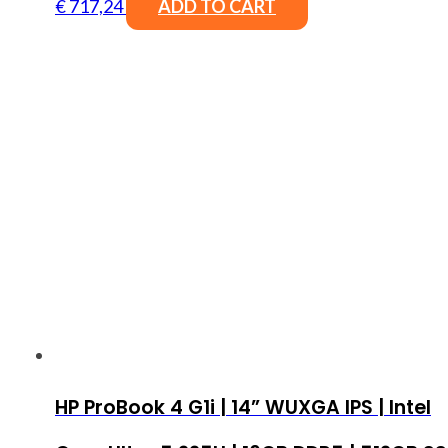
€
717,24
ADD TO CART
HP ProBook 4 G1i | 14” WUXGA IPS | Intel