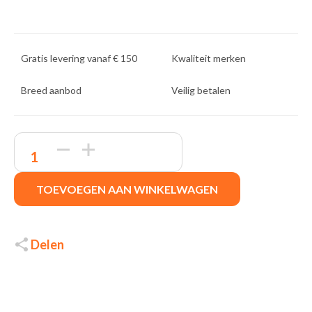
Gratis levering vanaf € 150
Kwaliteit merken
Breed aanbod
Veilig betalen
Asus
Vivobook
X1404VA
|
TOEVOEGEN AAN WINKELWAGEN
14''
Full
HD
IPS
|
Delen
Intel
Core
i7-
1355U
|