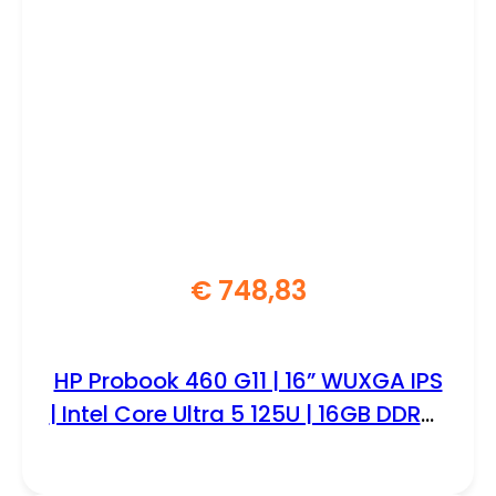
€
748,83
HP Probook 460 G11 | 16” WUXGA IPS
| Intel Core Ultra 5 125U | 16GB DDR5 |
512GB SSD | W11 Professional