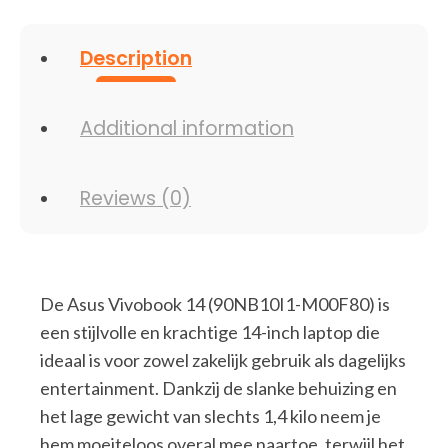
16GB
RAM
|
Description
512GB
SSD
|
W11
Additional information
Pro
quantity
Reviews (0)
De Asus Vivobook 14 (90NB10I1-M00F80) is
een stijlvolle en krachtige 14-inch laptop die
ideaal is voor zowel zakelijk gebruik als dagelijks
entertainment. Dankzij de slanke behuizing en
het lage gewicht van slechts 1,4 kilo neem je
hem moeiteloos overal mee naartoe, terwijl het