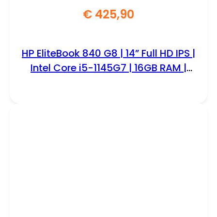
€
425,90
HP EliteBook 840 G8 | 14” Full HD IPS |
Intel Core i5-1145G7 | 16GB RAM |
256GB SSD | W11 Professional |
REFURBISHED SILVER