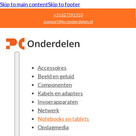
Skip to main content
Skip to footer
+31627391310
support@pconderdelen.nl
Accessoires
Beeld en geluid
Componenten
Kabels en adapters
Invoerapparaten
Netwerk
Notebooks en tablets
Opslagmedia