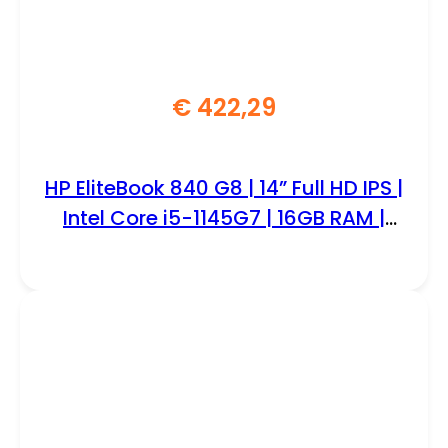
€
422,29
HP EliteBook 840 G8 | 14” Full HD IPS |
Intel Core i5-1145G7 | 16GB RAM |
512GB SSD | W11 Pro | REFURBISHED
SILVER