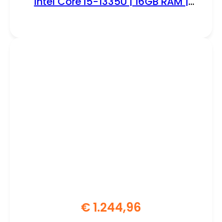
Intel Core i5-1335U | 16GB RAM |
512GB SSD | W11 Professional
€
1.244,96