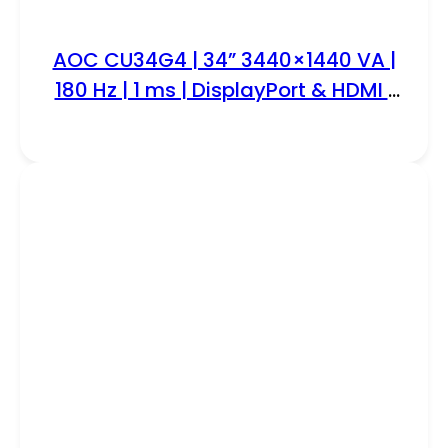
AOC CU34G4 | 34” 3440×1440 VA |
180 Hz | 1 ms | DisplayPort & HDMI |
Curved Ultrawide Gaming Monitor