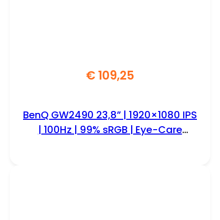
€
109,25
BenQ GW2490 23,8” | 1920×1080 IPS
| 100Hz | 99% sRGB | Eye-Care
Monitor