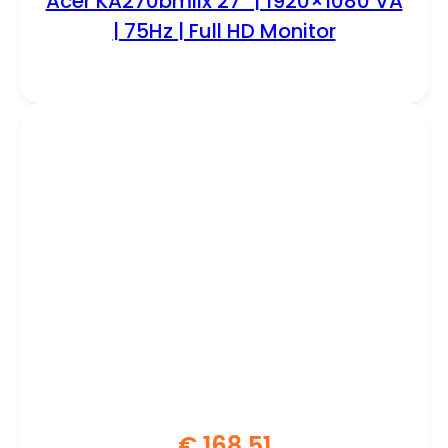
Acer KA270bmiix 27” | 1920×1080 VA
| 75Hz | Full HD Monitor
€
168,51