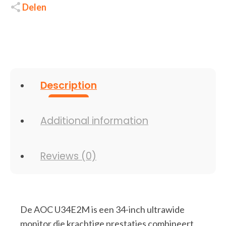
|
Delen
100Hz
|
4ms
|
Ultrawide
Monitor
|
Zwart
Description
quantity
Additional information
Reviews (0)
De AOC U34E2M is een 34-inch ultrawide
monitor die krachtige prestaties combineert