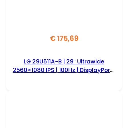
€
175,69
LG 29U511A-B | 29″ Ultrawide
2560×1080 IPS | 100Hz | DisplayPort |
HDMI | Monitor | Zwart