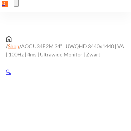
0
/
Shop
/
AOC U34E2M 34" | UWQHD 3440x1440 | VA
| 100Hz | 4ms | Ultrawide Monitor | Zwart
🔍