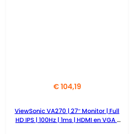
€
104,19
ViewSonic VA270 | 27″ Monitor | Full
HD IPS | 100Hz | 1ms | HDMI en VGA |
Flicker-Free | Blue Light Filter