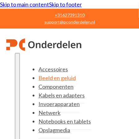
Skip to main content
Skip to footer
+31627391310
support@pconderdelen.nl
Accessoires
Beeld en geluid
Componenten
Kabels en adapters
Invoerapparaten
Netwerk
Notebooks en tablets
Opslagmedia