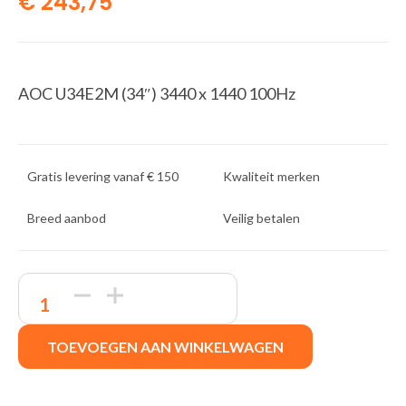
€
243,75
AOC U34E2M (34″) 3440 x 1440 100Hz
Gratis levering vanaf € 150
Kwaliteit merken
Breed aanbod
Veilig betalen
AOC
U34E2M
34"
|
TOEVOEGEN AAN WINKELWAGEN
UWQHD
3440x1440
|
VA