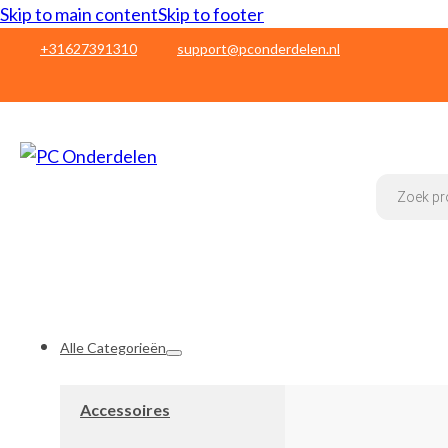
Skip to main content
Skip to footer
+31627391310
support@pconderdelen.nl
Products
search
Alle Categorieën
Accessoires