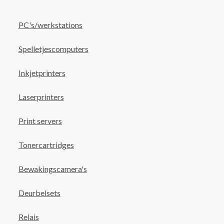
PC's/werkstations
Spelletjescomputers
Inkjetprinters
Laserprinters
Print servers
Tonercartridges
Bewakingscamera's
Deurbelsets
Relais