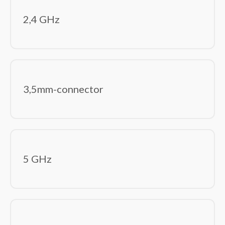
Tabletbehuizingen
2,4 GHz
Toetsenbordaccessoires
Beeld en geluid
(87)
Computer monitoren
Hoofdtelefoons/headsets
Luidspreker sets
3,5mm-connector
Luidsprekers
Microfoons
USB grafische adapters
Webcams
Componenten
(240)
5 GHz
Computerbehuizingen
Geheugenmodules
Geluidskaarten
Hardwarekoeling
Interne harde schijven