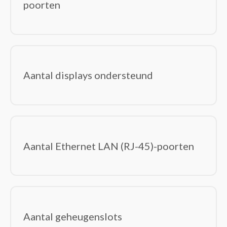
poorten
Displayport kabels
DVI kabels
Electriciteitssnoeren
Glasvezelkabels
HDMI kabels
Aantal displays ondersteund
Interface hubs
Interfacekaarten/-adapters
Interne stroomkabels
Kabel krimpers
Kabel-connectoren
Aantal Ethernet LAN (RJ-45)-poorten
Kabelbeschermers
Kabelsloten
KVM-switches
Lightning-kabels
Netwerkkabels
Aantal geheugenslots
Notebook docks & poortreplicators