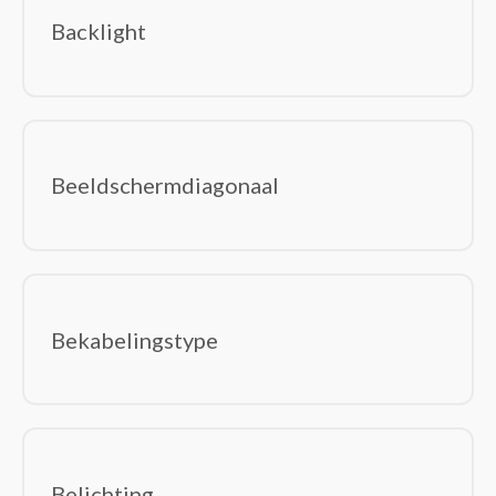
besturingseenheid Smart Home
Backlight
Beveiligingsapparaat componenten
Bewakingscamera's
Centrale bedieningsunits smart home
Deurbelklokkenspelen
Deurbelsets
Beeldschermdiagonaal
Intelligente stekkerdozen
Intelligente verlichting
Relais
RFID mobile computers
Robotstofzuigers
Bekabelingstype
Rookmelders
Smart home light controllers
Smart home-ontvangers
Smart plugs
Smartwatch-accessoires
Belichting