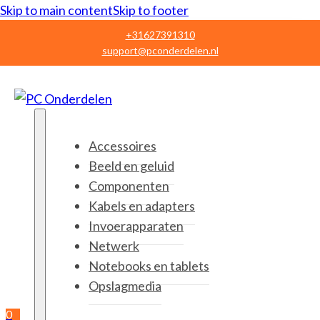
Skip to main content
Skip to footer
+31627391310
support@pconderdelen.nl
Accessoires
Beeld en geluid
Componenten
Kabels en adapters
Invoerapparaten
Netwerk
Notebooks en tablets
Opslagmedia
0