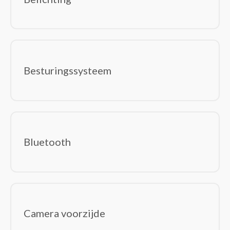
Switchcomponenten
Trillingsdetectoren
Waterdetectoren
Software
(0)
Besturingssystemen
Besturingssysteem
Office Suites
Bluetooth
Camera voorzijde