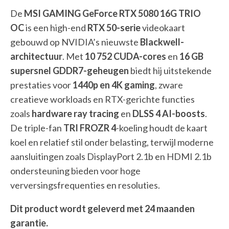
De
MSI GAMING GeForce RTX 5080 16G TRIO
OC
is een high-end
RTX 50-serie
videokaart
gebouwd op NVIDIA’s nieuwste
Blackwell-
architectuur
. Met
10 752 CUDA-cores
en
16 GB
supersnel GDDR7-geheugen
biedt hij uitstekende
prestaties voor
1440p en 4K gaming
, zware
creatieve workloads en RTX-gerichte functies
zoals
hardware ray tracing
en
DLSS 4 AI-boosts
.
De triple-fan
TRI FROZR 4
-koeling houdt de kaart
koel en relatief stil onder belasting, terwijl moderne
aansluitingen zoals DisplayPort 2.1b en HDMI 2.1b
ondersteuning bieden voor hoge
verversingsfrequenties en resoluties.
Dit product wordt geleverd met 24 maanden
garantie.