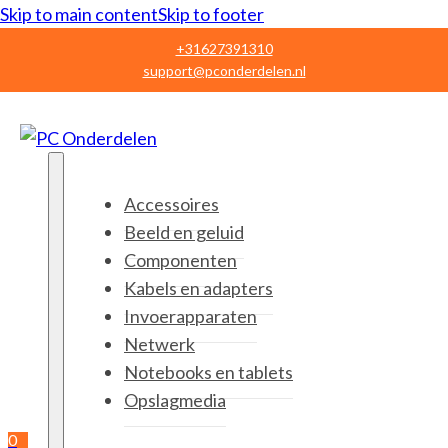
Skip to main content
Skip to footer
+31627391310
support@pconderdelen.nl
Accessoires
Beeld en geluid
Componenten
Kabels en adapters
Invoerapparaten
Netwerk
Notebooks en tablets
Opslagmedia
0