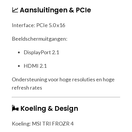
📈 Aansluitingen & PCIe
Interface: PCIe 5.0 x16
Beeldschermuitgangen:
DisplayPort 2.1
HDMI 2.1
Ondersteuning voor hoge resoluties en hoge
refresh rates
🌬️ Koeling & Design
Koeling: MSI TRI FROZR 4