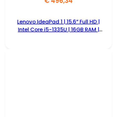
€
496,34
Lenovo IdeaPad 1 | 15.6” Full HD |
Intel Core i5-1335U | 16GB RAM |
256GB SSD | W11 Home | Grijs