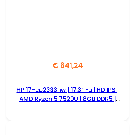
€
641,24
HP 17-cp2333nw | 17.3” Full HD IPS |
AMD Ryzen 5 7520U | 8GB DDR5 |
512GB SSD | W11 Home | Zilver