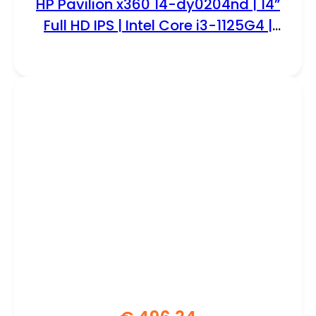
HP Pavilion x360 14-dy0204nd | 14”
Full HD IPS | Intel Core i3-1125G4 |
8GB RAM | 256GB SSD | W11 Home