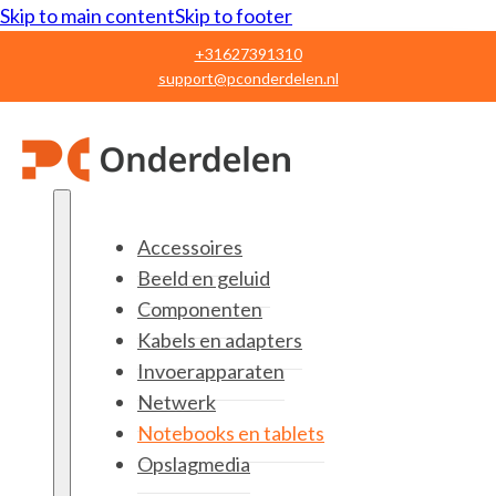
Skip to main content
Skip to footer
+31627391310
support@pconderdelen.nl
Accessoires
Beeld en geluid
Componenten
Kabels en adapters
Invoerapparaten
Netwerk
Notebooks en tablets
Opslagmedia