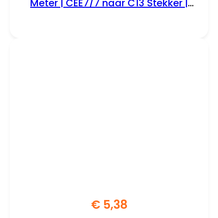
Meter | CEE7/7 naar C13 Stekker |
Zwart
€
5,38