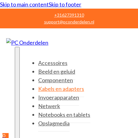
Skip to main content
Skip to footer
+31627391310
support@pconderdelen.nl
Accessoires
Beeld en geluid
Componenten
Kabels en adapters
Invoerapparaten
Netwerk
Notebooks en tablets
Opslagmedia
0