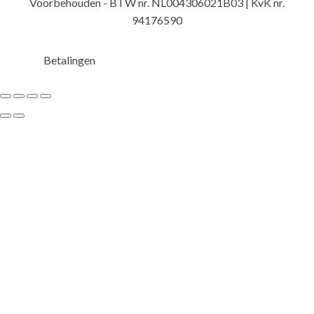
Voorbehouden - BTW nr. NL004306021B03 | KvK nr.
94176590
Betalingen