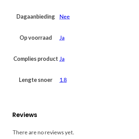
Dagaanbieding
Nee
Op voorraad
Ja
Complies product
Ja
Lengte snoer
1.8
Reviews
There are no reviews yet.