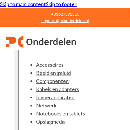
Skip to main content
Skip to footer
+31627391310
support@pconderdelen.nl
Accessoires
Beeld en geluid
Componenten
Kabels en adapters
Invoerapparaten
Netwerk
Notebooks en tablets
Opslagmedia