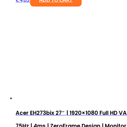
Acer EH273bix 27″ | 1920×1080 Full HD VA
75Hz | 4ms | ZeroFrame Design | Monitor