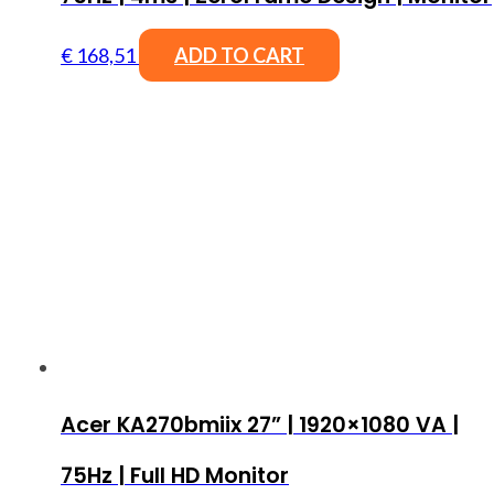
€
168,51
ADD TO CART
Acer KA270bmiix 27” | 1920×1080 VA |
75Hz | Full HD Monitor