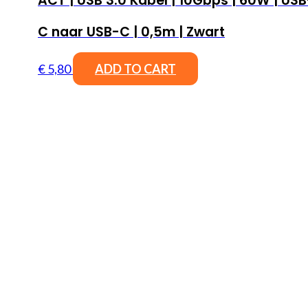
ACT | USB 3.0 Kabel | 10Gbps | 60W | USB
C naar USB-C | 0,5m | Zwart
€
5,80
ADD TO CART