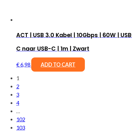
ACT | USB 3.0 Kabel | 10Gbps | 60W | USB
C naar USB-C | 1m | Zwart
€
6,98
ADD TO CART
1
2
3
4
…
102
103