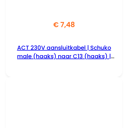
€
7,48
ACT 230V aansluitkabel | Schuko
male (haaks) naar C13 (haaks) |
230V / 10A | Zwart | 2 m