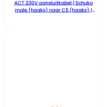
ACT 230V aansluitkabel | Schuko
male (haaks) naar C5 (haaks) |
230V / 6–10A | Zwart | 3 m