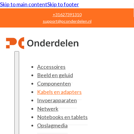
Skip to main content
Skip to footer
+31627391310
support@pconderdelen.nl
Accessoires
Beeld en geluid
Componenten
Kabels en adapters
Invoerapparaten
Netwerk
Notebooks en tablets
Opslagmedia