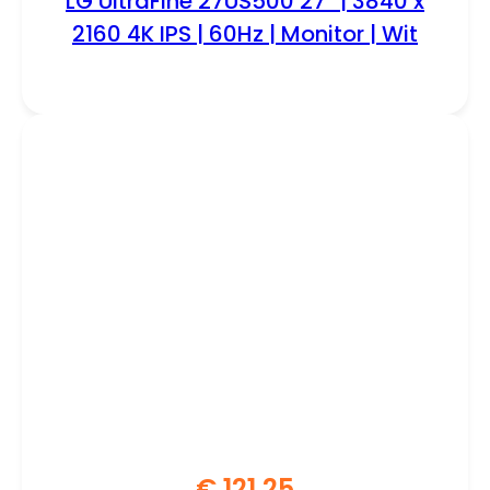
LG UltraFine 27US500 27” | 3840 x
2160 4K IPS | 60Hz | Monitor | Wit
€
121,25