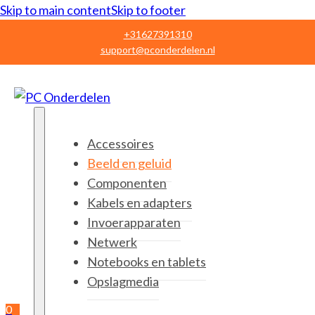
Skip to main content
Skip to footer
+31627391310
support@pconderdelen.nl
Accessoires
Beeld en geluid
Componenten
Kabels en adapters
Invoerapparaten
Netwerk
Notebooks en tablets
Opslagmedia
0