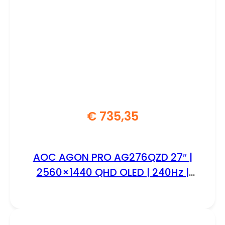
€
735,35
AOC AGON PRO AG276QZD 27″ |
2560×1440 QHD OLED | 240Hz |
0.03ms | HDR10 | G-Sync
Compatible | Gaming Monitor |
Open Box