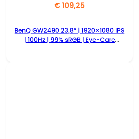
€
109,25
BenQ GW2490 23,8” | 1920×1080 IPS
| 100Hz | 99% sRGB | Eye-Care
Monitor