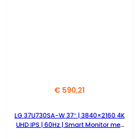
€
590,21
LG 37U730SA-W 37″ | 3840×2160 4K
UHD IPS | 60Hz | Smart Monitor met
webOS | USB-C 65W | Wit