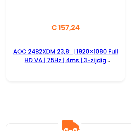
€
157,24
AOC 24B2XDM 23,8″ | 1920×1080 Full
HD VA | 75Hz | 4ms | 3-zijdig
Randloos | Flicker-Free | Low Blue
Light | Monitor | RENEWED