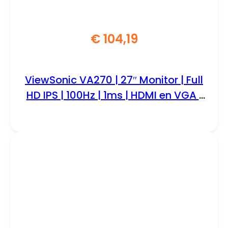
€
104,19
ViewSonic VA270 | 27″ Monitor | Full
HD IPS | 100Hz | 1ms | HDMI en VGA |
Flicker-Free | Blue Light Filter