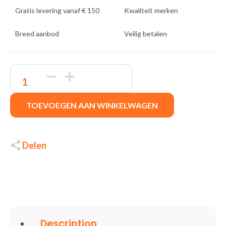
Gratis levering vanaf € 150
Kwaliteit merken
Breed aanbod
Veilig betalen
ACT
AC7380
|
3.5mm
TOEVOEGEN AAN WINKELWAGEN
naar
USB
Type-
C
|
Delen
0,11
Meter
|
Audiokabel
Tussenstuk
|
Zwart
quantity
Description