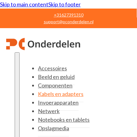
Skip to main content
Skip to footer
+31627391310
support@pconderdelen.nl
Accessoires
Beeld en geluid
Componenten
Kabels en adapters
Invoerapparaten
Netwerk
Notebooks en tablets
Opslagmedia