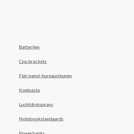
Batterijen
Cpu brackets
Flat-panel-bureausteunen
Koelpasta
Luchtdruksprays
Notebookstandaards
Powerbanks