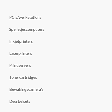
PC's/werkstations
Spelletjescomputers
Inkjetprinters
Laserprinters
Print servers
Tonercartridges
Bewakingscamera's
Deurbelsets