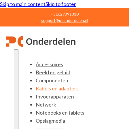
Skip to main content
Skip to footer
+31627391310
support@pconderdelen.nl
Accessoires
Beeld en geluid
Componenten
Kabels en adapters
Invoerapparaten
Netwerk
Notebooks en tablets
Opslagmedia