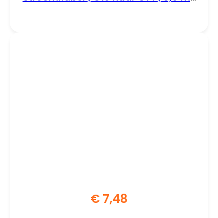
250V / 10A | Zwart
€
7,48