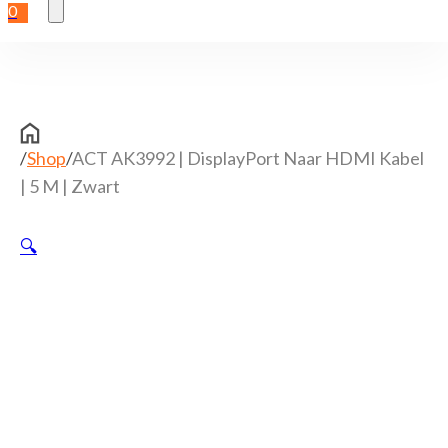
0
/
Shop
/
ACT AK3992 | DisplayPort Naar HDMI Kabel
| 5 M | Zwart
🔍