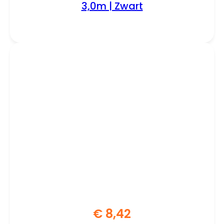
3,0m | Zwart
€
8,42