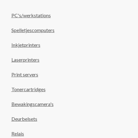
PC's/werkstations
Spelletjescomputers
Inkjetprinters
Laserprinters
Print servers
Tonercartridges
Bewakingscamera's
Deurbelsets
Relais