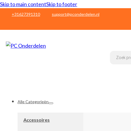
Skip to main content
Skip to footer
+31627391310
support@pconderdelen.nl
Products
search
Alle Categorieën
Accessoires