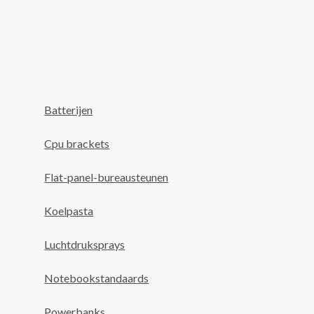
Batterijen
Cpu brackets
Flat-panel-bureausteunen
Koelpasta
Luchtdruksprays
Notebookstandaards
Powerbanks