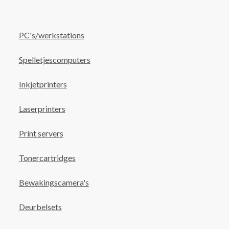
PC's/werkstations
Spelletjescomputers
Inkjetprinters
Laserprinters
Print servers
Tonercartridges
Bewakingscamera's
Deurbelsets