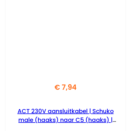
€
7,94
ACT 230V aansluitkabel | Schuko
male (haaks) naar C5 (haaks) |
230V / 6–10A | Zwart | 3 m