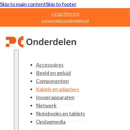
Skip to main content
Skip to footer
+31627391310
support@pconderdelen.nl
Accessoires
Beeld en geluid
Componenten
Kabels en adapters
Invoerapparaten
Netwerk
Notebooks en tablets
Opslagmedia