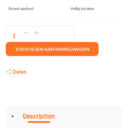
Breed aanbod
Veilig betalen
ACT
AK5144
Stroomkabel
|
TOEVOEGEN AAN WINKELWAGEN
CEE7/7
Male
(Haaks)
naar
C5
Delen
|
2.00
m
|
Zwart
|
230V
|
Description
2.5A
quantity