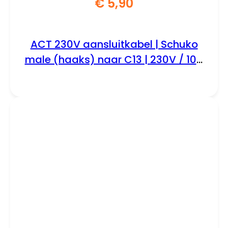
€
5,90
ACT 230V aansluitkabel | Schuko
male (haaks) naar C13 | 230V / 10A
| Zwart | 1.5 m